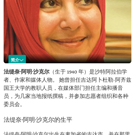
简介
法缇奈·阿明·沙克尔
法缇奈·阿明·沙克尔
（生于 1940 年）是沙特阿拉伯学
者、作家和媒体人物。 她曾担任吉达阿卜杜勒-阿齐兹
名称：法缇奈·阿
出生时间：1940 年。
明·沙克尔。
出生地：麦加省吉达市。
国王大学的教职人员，在媒体部门担任主编和播音
专业领域：
员，为几家当地报纸撰稿，并参加志愿者组织和各种
学术研究；
委员会。
作家及媒体人物。
教育背景：
开罗大学商学院工商管理学士学位；
法缇奈·阿明·沙克尔的生平
美国得克萨斯州大学硕士学位；
美国印第安纳州普渡大学博士学位。
出版著作：
法缇奈·阿明·沙克尔出生在麦加省的吉达市，并在那里