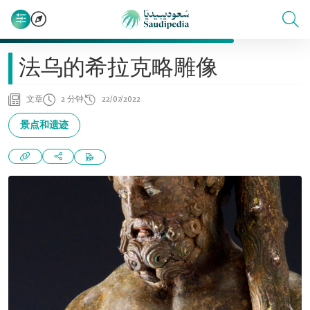
法乌的希拉克略雕像
文章
2 分钟
22/07/2022
景点和遗迹