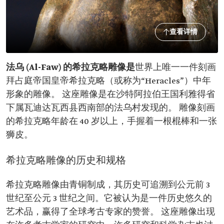
查看详情
法乌 (Al-Faw) 的希拉克略雕像是
世界上唯一一件刻画
拜占庭帝国皇帝希拉克略（或称为“Heracles”）中年
形象的雕像。 这座雕像是在沙特阿拉伯王国利雅得省
下属瓦迪达瓦西县西南部的法乌村发现的。 雕像刻画
的希拉克略年龄在 40 岁以上，手握着一根棍棒和一张
狮皮。
希拉克略雕像的历史和规格
希拉克略雕像由青铜制成，其历史可追溯到公元前 3
世纪至公元 3 世纪之间。它被认为是一件历史悠久的
艺术品，赢得了全球考古专家的赞誉。 这座雕像出现