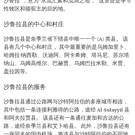
沙鲁拉”，意为“水流汇聚和流淌之地”。 这里曾是季节
性牧区和骆驼主的目的地。
沙鲁拉县的中心和村庄
沙鲁拉县是奈季兰省下辖县中唯一一个 (A) 类县。 该
县有几个中心和村庄， 其中最重要的是乌姆加里卜、
哈姆拉·纳西勒、沃迪阿、阿卡希姆、塔马尼、苏尔塔
纳山、乌姆高维尔、巴赫贾、乌姆巴拉米勒、米贾、
盖拉因等。
沙鲁拉县的服务
沙鲁拉县通过公路网与沙特阿拉伯的多座城市相连，
其中包括一条连接利雅得的公路，途经 Al-Sulayyil 县
和阿夫拉贾县。 该县还有一条通往麦加和吉达的公
路，途经奈季兰县和艾卜哈县。 此外，沙鲁拉县还有
一座同名的国内机场，将该县与沙特阿拉伯的不同地