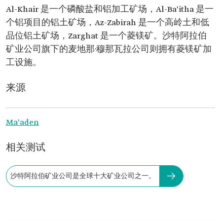
Al-Khair 是一个磷酸盐和铝加工矿场，Al-Ba'itha 是一
个铝项目的铝土矿场，Az-Zabirah 是一个高岭土和低
品位铝土矿场，Zarghat 是一个菱镁矿。沙特阿拉伯
矿业公司旗下的麦地那·穆那瓦拉公司则拥有菱镁矿加
工设施。
来源
Ma'aden
相关测试
沙特阿拉伯矿业公司是全球十大矿业公司之一。