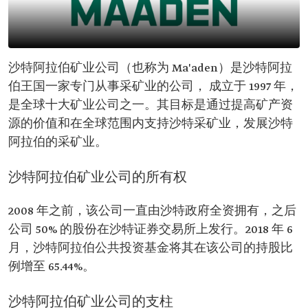
沙特阿拉伯矿业公司（也称为 Ma'aden）是沙特阿拉
伯王国一家专门从事采矿业的公司， 成立于 1997 年，
是全球十大矿业公司之一。其目标是通过提高矿产资
源的价值和在全球范围内支持沙特采矿业，发展沙特
阿拉伯的采矿业。
沙特阿拉伯矿业公司的所有权
2008 年之前，该公司一直由沙特政府全资拥有，之后
公司 50% 的股份在沙特证券交易所上发行。2018 年 6
月，沙特阿拉伯公共投资基金将其在该公司的持股比
例增至 65.44%。
沙特阿拉伯矿业公司的支柱