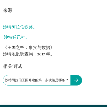
来源
沙特阿拉伯铁路。
沙特通讯社。
《王国之书：事实与数据》
沙特地质调查局，2017 年。
相关测试
沙特阿拉伯王国修建的第一条铁路是哪条？