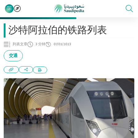
沙特阿拉伯的铁路列表
列表文章
3 分钟
07/02/2023
交通