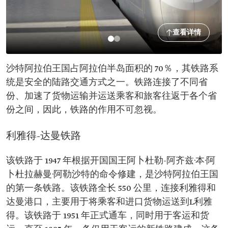
查看详情
沙特阿拉伯王国占阿拉伯半岛面积的 70％，其铁路系
统是安全的陆路交通方式之一。铁路连接了不同省
份、加速了货物运输并运送乘客和旅客往返于各个省
份之间，因此，铁路的作用不可忽视。
利雅得-达曼铁路
该铁路于 1947 年根据开国国王阿卜杜勒-阿齐兹·本·阿
卜杜拉赫曼·阿勒沙特的命令修建，是沙特阿拉伯王国
的第一条铁路。该铁路全长 550 公里，连接利雅得和
达曼港口，主要用于将乘客和进口货物运送到L利雅
得。该铁路于 1951 年正式通车，同时用于客运和货