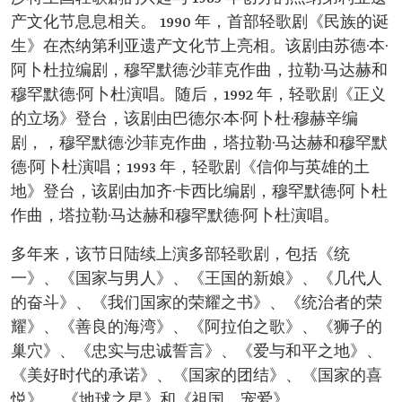
产文化节息息相关。 1990 年，首部轻歌剧《民族的诞
生》在杰纳第利亚遗产文化节上亮相。该剧由苏德·本·
阿卜杜拉编剧，穆罕默德·沙菲克作曲，拉勒·马达赫和
穆罕默德·阿卜杜演唱。随后，1992 年，轻歌剧《正义
的立场》登台，该剧由巴德尔·本·阿卜杜·穆赫辛编
剧，，穆罕默德·沙菲克作曲，塔拉勒·马达赫和穆罕默
德·阿卜杜演唱；1993 年，轻歌剧《信仰与英雄的土
地》登台，该剧由加齐·卡西比编剧，穆罕默德·阿卜杜
作曲，塔拉勒·马达赫和穆罕默德·阿卜杜演唱。
多年来，该节日陆续上演多部轻歌剧，包括《统
一》、《国家与男人》、《王国的新娘》、《几代人
的奋斗》、《我们国家的荣耀之书》、《统治者的荣
耀》、《善良的海湾》、《阿拉伯之歌》、《狮子的
巢穴》、《忠实与忠诚誓言》、《爱与和平之地》、
《美好时代的承诺》、《国家的团结》、《国家的喜
悦》 、《地球之星》和《祖国，宠爱》。