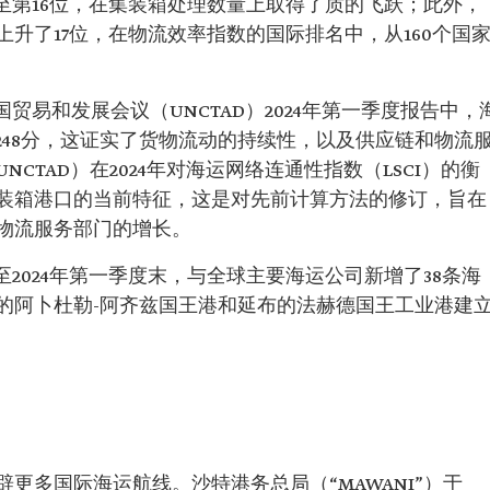
至第16位，在集装箱处理数量上取得了质的飞跃；此外，
升了17位，在物流效率指数的国际排名中，从160个国
国贸易和发展会议（UNCTAD）2024年第一季度报告中，
到248分，这证实了货物流动的持续性，以及供应链和物流
CTAD）在2024年对海运网络连通性指数（LSCI）的衡
装箱港口的当前特征，这是对先前计算方法的修订，旨在
物流服务部门的增长。
至2024年第一季度末，与全球主要海运公司新增了38条海
的阿卜杜勒-阿齐兹国王港和延布的法赫德国王工业港建
更多国际海运航线。沙特港务总局（“MAWANI”）于