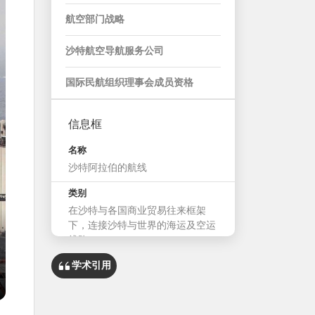
航空部门战略
沙特航空导航服务公司
国际民航组织理事会成员资格
信息框
名称
沙特阿拉伯的航线
类别
在沙特与各国商业贸易往来框架
下，连接沙特与世界的海运及空运
线路。
学术引用
海运线路承载能力
每年约900万标准箱。
海港数量