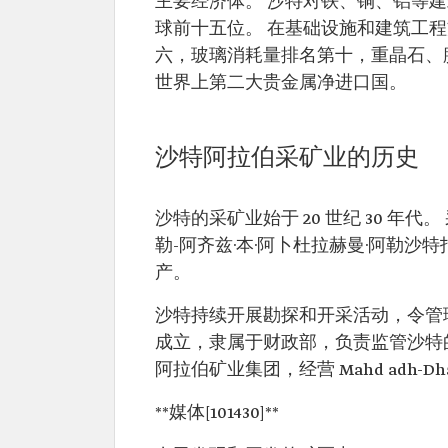
主要经济体。 沙特对铁、铜、铝等
球前十五位。 在基础设施和建筑工
六，玻璃消耗量排名第十，重晶石、
世界上第二大贵金属净进口国。
沙特阿拉伯采矿业的历史
沙特的采矿业始于 20 世纪 30 年代
勒-阿齐兹·本·阿卜杜拉赫曼·阿勒沙
产。
沙特持续开展勘探和开采活动，令管理
成立，隶属于财政部，负责监管沙特的
阿拉伯矿业集团，经营 Mahd adh-Dh
**媒体[101430]**