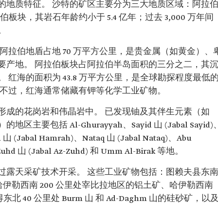
的地质特征。 沙特的矿区主要分为三大地质区域：阿拉
板块，其岩石年龄约小于 5.4 亿年；过去 3,000 万年间
。
阿拉伯地盾占地 70 万平方公里，是贵金属（如黄金）、
要产地。 阿拉伯板块占阿拉伯半岛面积的三分之二，其
红海的面积为 43.8 万平方公里，是全球勘探程度最低
 不过，红海通常储藏有钾等化学工业矿物。
形成的花岗岩和伟晶岩中。 已发现铀及其伴生元素（如
括 Al-Ghurayyah、Sayid 山 (Jabal Sayid)
 山 (Jabal Hamrah)、Nataq 山 (Jabal Nataq)、Abu
-Zuhd 山 (Jabal Az-Zuhd) 和 Umm Al-Birak 等地。
过露天采矿技术开采。 这些工业矿物包括：图赖夫县东
哈伊勒西南 200 公里处宰比拉地区的铝土矿、哈伊勒西南
 40 公里处 Burm 山 和 Ad-Daghm 山的硅砂矿，以