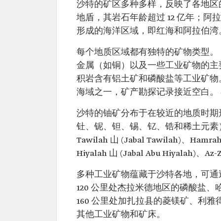
沙特的矿区多种多样，反映了各地区
地盾，其岩石年龄超过 12 亿年；阿拉伯
形成的海洋区域，即红海和阿拉伯湾
每个地质区域都有独特的矿物类型。 
金属（如铜）以及一些工业矿物的主
积岩含有铝土矿和磷酸盐等工业矿物。 
海域之一，矿产勘探记录接近空白。
沙特的铀矿分布于在较近的地质时期
钍、铌、钽、锡、钇、锆和稀土元素）的地区主要包
Tawilah 山 (Jabal Tawilah)、Hamrah
Hiyalah 山 (Jabal Abu Hiyalah)、Az
多种工业矿物蕴藏于沙特各地，可通
120 公里处杰拉米德地区的磷酸盐、
160 公里处加扎拉县的菱镁矿、利雅得东北
其他工业矿物和矿床。