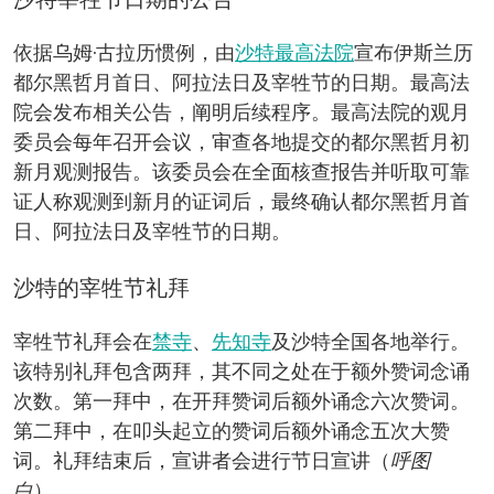
沙特宰牲节日期的公告
依据乌姆·古拉历惯例，由
沙特最高法院
宣布伊斯兰历
都尔黑哲月首日、阿拉法日及宰牲节的日期。最高法
院会发布相关公告，阐明后续程序。最高法院的观月
委员会每年召开会议，审查各地提交的都尔黑哲月初
新月观测报告。该委员会在全面核查报告并听取可靠
证人称观测到新月的证词后，最终确认都尔黑哲月首
日、阿拉法日及宰牲节的日期。
沙特的宰牲节礼拜
宰牲节礼拜会在
禁寺
、
先知寺
及沙特全国各地举行。
该特别礼拜包含两拜，其不同之处在于额外赞词念诵
次数。第一拜中，在开拜赞词后额外诵念六次赞词。
第二拜中，在叩头起立的赞词后额外诵念五次大赞
词。礼拜结束后，宣讲者会进行节日宣讲（
呼图
白
）。