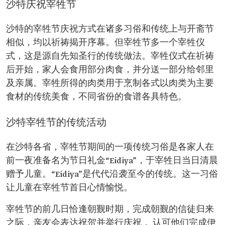
沙特庆祝宰牲节
沙特的宰牲节庆祝方式在诸多习俗和传统上与开斋节
相似，均以祈祷揭开序幕。但宰牲节多一个宰牲仪
式，这是源自先知圣行的传统做法。宰牲仪式在祈祷
后开始，家人会食用部分肉食，并分送一部分给邻里
及亲属。宰牲所得的肉类用于烹制各式以肉类为主要
食材的传统美食，不同省份的食谱各具特色。
沙特宰牲节的传统活动
在沙特各省，宰牲节期间的一项传统习俗是各家人在
前一夜准备名为节日礼金“Eidiya”，于宰牲日当日清晨
赠予儿童。“Eidiya”是代代沿袭至今的传统。这一习俗
让儿童在宰牲节首日心情愉悦。
宰牲节的前几日恰逢朝觐时期，完成朝觐的信徒归来
之际，亲友会表达祝贺并举行庆祝， 认可他们完成伊