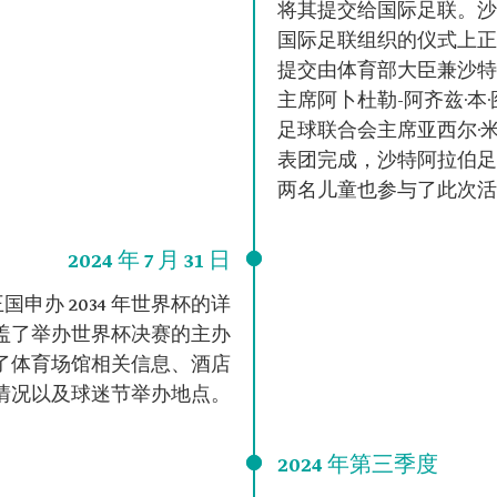
将其提交给国际足联。沙
国际足联组织的仪式上正
提交由体育部大臣兼沙特
主席阿卜杜勒-阿齐兹·本
足球联合会主席亚西尔·
表团完成，沙特阿拉伯足
两名儿童也参与了此次活
2024 年 7 月 31 日
申办 2034 年世界杯的详
盖了举办世界杯决赛的主办
了体育场馆相关信息、酒店
情况以及球迷节举办地点。
2024 年第三季度