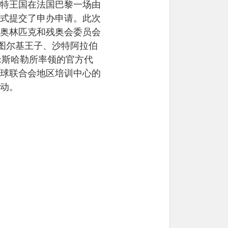
特王国在法国巴黎一场由
式提交了申办申请。此次
奥林匹克和残奥会委员会
·图尔基王子、沙特阿拉伯
米斯哈勒所率领的官方代
球联合会地区培训中心的
动。