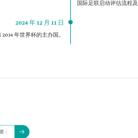
国际足联启动评估流程及
2024 年 12 月 11 日
 2034 年世界杯的主办国。
期是：