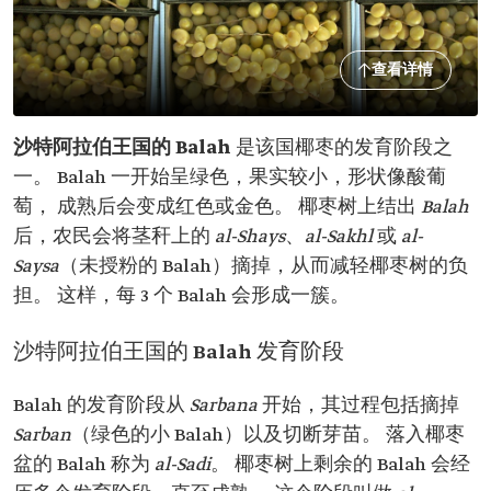
查看详情
沙特阿拉伯王国的 Balah
是该国椰枣的发育阶段之
一。 Balah 一开始呈绿色，果实较小，形状像酸葡
萄， 成熟后会变成红色或金色。 椰枣树上结出
Balah
后，农民会将茎秆上的
al-Shays
、
al-Sakhl
或
al-
Saysa
（未授粉的 Balah）摘掉，从而减轻椰枣树的负
担。 这样，每 3 个 Balah 会形成一簇。
沙特阿拉伯王国的 Balah 发育阶段
Balah 的发育阶段从
Sarbana
开始，其过程包括摘掉
Sarban
（绿色的小 Balah）以及切断芽苗。 落入椰枣
盆的 Balah 称为
al-Sadi
。 椰枣树上剩余的 Balah 会经