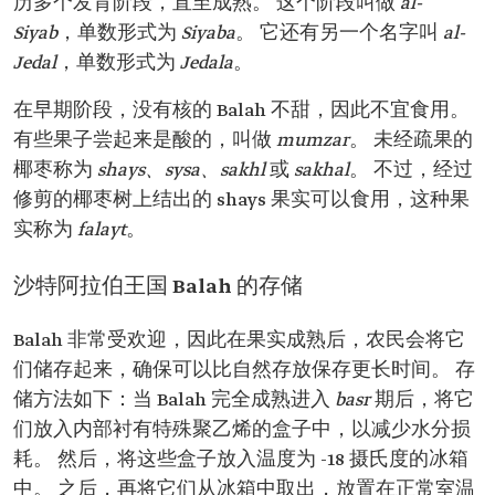
历多个发育阶段，直至成熟。 这个阶段叫做
al-
Siyab
，单数形式为
Siyaba
。 它还有另一个名字叫
al-
Jedal
，单数形式为
Jedala
。
在早期阶段，没有核的 Balah 不甜，因此不宜食用。
有些果子尝起来是酸的，叫做
mumzar
。 未经疏果的
椰枣称为
shays、sysa、sakhl
或
sakhal
。 不过，经过
修剪的椰枣树上结出的 shays 果实可以食用，这种果
实称为
falayt
。
沙特阿拉伯王国 Balah 的存储
Balah 非常受欢迎，因此在果实成熟后，农民会将它
们储存起来，确保可以比自然存放保存更长时间。 存
储方法如下：当 Balah 完全成熟进入
basr
期后，将它
们放入内部衬有特殊聚乙烯的盒子中，以减少水分损
耗。 然后，将这些盒子放入温度为 -18 摄氏度的冰箱
中。 之后，再将它们从冰箱中取出，放置在正常室温