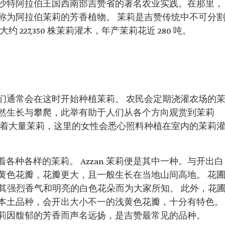
沙特阿拉伯王国西南部吉赞省的著名农业实践。在那里，
称为阿拉伯茉莉的芳香植物。 茉莉是吉赞传统中不可分
227,350 株茉莉灌木，年产茉莉花近 280 吨。
们通常会在这时开始种植茉莉。 农民会定期浇灌农场的
然生长与攀爬，此举有助于人们从各个方向观赏到茉莉
植着大量茉莉，这里的女性会悉心照料种植在室内的茉莉
着各种各样的茉莉。 Azzan 茉莉便是其中一种。与开出白
黄色花瓣，花瓣更大，且一般生长在当地山间高地。 花
茉莉以其强烈香气和明亮的白色花朵而为大家所知。 此外，花
本土品种，会开出大小不一的浅黄色花瓣，十分有特色。
莉因馥郁的芳香而声名远扬，是吉赞最常见的品种。