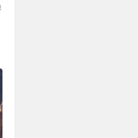
哈立德国王皇家保护区。
是
萨勒曼·本·阿卜杜勒-阿齐兹国王皇
家保护区。
穆罕默德·本·萨勒曼王子皇家保护
区。
沙特王国的专业环境中心：国家气
象中心。
国家植被发展与荒漠化防治中心。
国家环境合规中心。
国家野生动物中心。
沙特王国的环保举措："一起绿化
沙特"运动。
绿色沙特倡议
绿色中东倡议