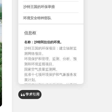
沙特王国的环保举措
环境安全特种部队
信息框
名称：沙特阿拉伯的环境。
沙特王国的环保项目：建立辐射监
测网络项目。
环境保护和管理、监测、分析、预
测和环境监视项目。
国家空气质量监测网。
批准十七项环境保护和气象服务发
展计划。
两项森林和牧场发展倡议，以及国
家公园的发展和投资计划。
学术引用
设立能源与环境研究基金。
海洋环境保护。
建立渔业资源研究中心。
阿卜杜勒-阿齐兹国王大学的海洋