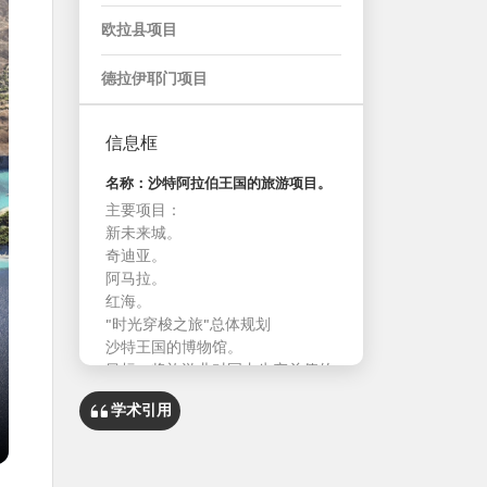
欧拉县项目
德拉伊耶门项目
信息框
名称：沙特阿拉伯王国的旅游项目。
主要项目：
新未来城。
奇迪亚。
阿马拉。
红海。
"时光穿梭之旅"总体规划
沙特王国的博物馆。
目标：将旅游业对国内生产总值的
贡献率提高到 10% 以上。
学术引用
每年吸引游客 1 亿人次。
旅游业：吸引 10 万沙特人进入旅
游业。
培训 14 万人。