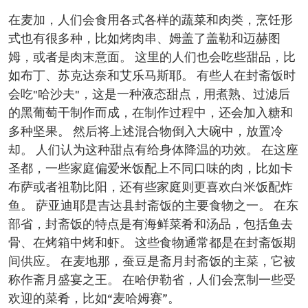
在麦加，人们会食用各式各样的蔬菜和肉类，烹饪形
式也有很多种，比如烤肉串、姆盖了盖勒和迈赫图
姆，或者是肉末意面。 这里的人们也会吃些甜品，比
如布丁、苏克达奈和艾乐马斯耶。 有些人在封斋饭时
会吃"哈沙夫"，这是一种液态甜点，用煮熟、过滤后
的黑葡萄干制作而成，在制作过程中，还会加入糖和
多种坚果。 然后将上述混合物倒入大碗中，放置冷
却。 人们认为这种甜点有给身体降温的功效。 在这座
圣都，一些家庭偏爱米饭配上不同口味的肉，比如卡
布萨或者祖勒比阳，还有些家庭则更喜欢白米饭配炸
鱼。 萨亚迪耶是吉达县封斋饭的主要食物之一。 在东
部省，封斋饭的特点是有海鲜菜肴和汤品，包括鱼去
骨、在烤箱中烤和虾。 这些食物通常都是在封斋饭期
间供应。 在麦地那，蚕豆是斋月封斋饭的主菜，它被
称作斋月盛宴之王。 在哈伊勒省，人们会烹制一些受
欢迎的菜肴，比如“麦哈姆赛”。