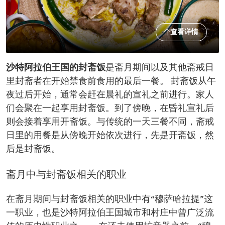
查看详情
沙特阿拉伯王国的封斋饭
是斋月期间以及其他斋戒日
里封斋者在开始禁食前食用的最后一餐。 封斋饭从午
夜过后开始，通常会赶在晨礼的宣礼之前进行。家人
们会聚在一起享用封斋饭。到了傍晚，在昏礼宣礼后
则会接着享用开斋饭。与传统的一天三餐不同，斋戒
日里的用餐是从傍晚开始依次进行，先是开斋饭，然
后是封斋饭。
斋月中与封斋饭相关的职业
在斋月期间与封斋饭相关的职业中有“穆萨哈拉提”这
一职业，也是沙特阿拉伯王国城市和村庄中曾广泛流