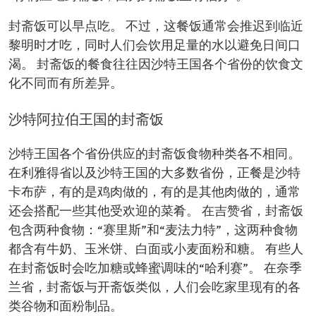
封斋饭可以早点吃。 不过，这餐饭通常会推迟到临近
黎明时才吃，同时人们会饮用足量的水以避免日间口
渴。 封斋饭的餐食往往因沙特王国各个省份的饮食文
化不同而有所差异。
沙特阿拉伯王国的封斋饭
沙特王国各个省份供应的封斋饭食物种类各不相同。
在利雅得省以及沙特王国的大多数省份，正餐是沙特
卡布萨，有的是鸡肉做的，有的是其他肉做的，通常
还会搭配一些其他受欢迎的菜肴。 在吉赞省，封斋饭
包含两种食物：“赛里斯”和“麦法力特”，这两种食物
都含有牛奶、玉米饼、白面或小麦面粉和糖。 有些人
在封斋饭时会吃加糖或蜂蜜调味的“哈利赛”。 在奈季
兰省，封斋饭与开斋饭类似，人们会吃家里现有的各
类谷物和面粉制品。