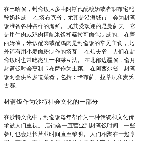
在巴哈省，封斋饭大多由阿斯代配酸奶或者胡布宅配
酸奶构成。 在塔布克省，尤其是沿海城市，会为封斋
饭准备各种各样的海鲜。 尤其受欢迎的是曼萨夫，它
是用牛肉或鸡肉搭配米饭和筛拉可面包制成的。 在盖
西姆省，米饭配肉或配鸡肉是封斋饭的常见主食，此
外还有用小麦面粉制作的塔瓦。 在焦夫省，人们在封
斋饭时也常吃杰里十和莱互法。 在北部边疆省，斋月
封斋饭时会烹制卡布萨作为主菜。 在阿西尔省，封斋
饭时会供应多道菜肴，包括：卡布萨、拉蒂法和麦氏
古赛。
封斋饭作为沙特社会文化的一部分
在沙特文化中，封斋饭每年都作为一种传统和文化传
承被人们重视。 店铺会一直营业到封斋饭时间，一些
餐厅也会延长营业时间直至黎明。 人们相聚在一起享