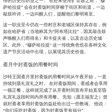
传的历史性职业之一。 在还未使用扩音器之前，“穆
萨哈拉提” 会在封斋饭时间穿梭于街区和街道，一边
敲鼓吟诗，一边叫醒人们，提醒他们黎明将至。
这一职业至今仍在一些村庄和老城区保持其存在，例
如在哈萨省（当地称其为“阿布塔比拉”，因其敲击鼓
声唤醒人们而得名）和卡提夫省，以及吉达历史城
区。此外，"穆萨哈拉提" 这一传统角色也在各种文化
遗产节庆活动中出现，以展现其历史价值。
斋月中封斋饭的用餐时间
沙特王国斋月里封斋饭的用餐时间从午夜开始，一直
持续到晨礼宣礼之时。 在封斋饭期间，斋戒者会享用
一顿正餐，这样就完成了从开斋时间宣布开始直至昏
礼宣礼这段时间内所有用餐。 先知（愿主福安之）曾
就封斋者享用封斋饭的益处给出过一些教诲。 他说：
“你们应吃封斋饭，因为封斋饭里有福分”。