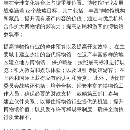
准在全球文化舞台上占据重要位置。博物馆行业发展
战略涵盖 12 个战略目标，其中包括：丰富博物馆机构
和藏品；提升现有遗产内容的价值；通过与优质机构
合作扩大博物馆的影响力；提高居民和游客的博物馆
参观率；
提高博物馆行业的整体预算以及提高开支效率； 在主
要城市建立杰出的当代博物馆；在遗产丰富多样的地
区建立地方博物馆； 保护藏品；按照最高标准进行展
览；引入教育和娱乐体验；以及吸引博物馆游客； 在
国内和国际上获得应有的认可和赞赏。 此外，博物馆
委员会战略还包括：培养合格、经验丰富的博物馆工
作人员；确保必要的财政支持；鼓励第三部门参与；
建立伙伴关系，以抓住博物馆行业提供的机遇；提升
博物馆价值；以及发布许可和规章制度，确保全面执
行质量标准。