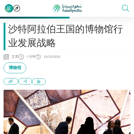
沙特阿拉伯王国的博物馆行
业发展战略
文章
7 分钟
25/12/2022
博物馆