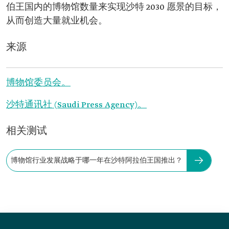
伯王国内的博物馆数量来实现沙特 2030 愿景的目标，
从而创造大量就业机会。
来源
博物馆委员会。
沙特通讯社 (Saudi Press Agency)。
相关测试
博物馆行业发展战略于哪一年在沙特阿拉伯王国推出？