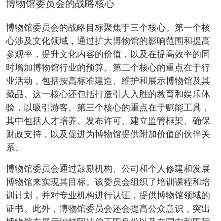
博物馆委员会的战略核心
博物馆委员会的战略目标聚焦于三个核心。第一个核
心涉及文化领域，通过扩大博物馆的影响范围和提高
参观率，提升文化内容的价值，以及在提高效率的同
时增加博物馆行业的预算。第二个核心的重点在于行
业活动，包括按高标准建造、维护和展示博物馆及其
藏品。这一核心还包括打造引人入胜的教育和娱乐体
验，以吸引游客。第三个核心的重点在于赋能工具，
其中包括人才培养、发布许可、建立监管框架、确保
财政支持，以及促进为博物馆提供附加价值的伙伴关
系。
博物馆委员会通过鼓励机构、公司和个人修建和发展
博物馆来实现其目标。该委员会组织了培训课程和培
训计划，并对专业机构进行认证，提供博物馆领域的
证书。此外，博物馆委员会还会提高公众意识，突出