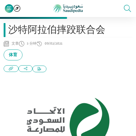
沙特阿拉伯摔跤联合会
文章
5 分钟
09/02/2021
体育