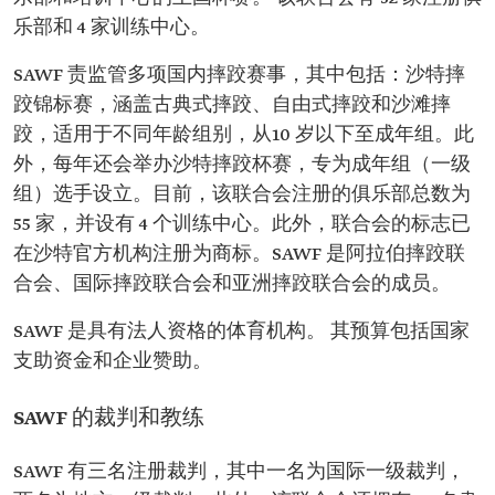
乐部和 4 家训练中心。
SAWF 责监管多项国内摔跤赛事，其中包括：沙特摔
跤锦标赛，涵盖古典式摔跤、自由式摔跤和沙滩摔
跤，适用于不同年龄组别，从10 岁以下至成年组。此
外，每年还会举办沙特摔跤杯赛，专为成年组（一级
组）选手设立。目前，该联合会注册的俱乐部总数为
55 家，并设有 4 个训练中心。此外，联合会的标志已
在沙特官方机构注册为商标。SAWF 是阿拉伯摔跤联
合会、国际摔跤联合会和亚洲摔跤联合会的成员。
SAWF 是具有法人资格的体育机构。 其预算包括国家
支助资金和企业赞助。
SAWF 的裁判和教练
SAWF 有三名注册裁判，其中一名为国际一级裁判，