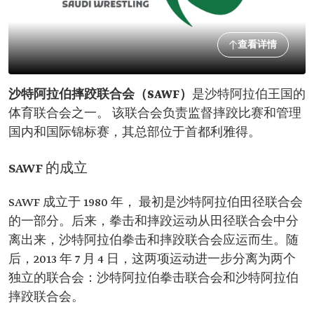
查看详情
沙特阿拉伯摔跤联合会（SAWF）
是沙特阿拉伯王国的
体育联合会之一。 该联合会负责监督摔跤比赛和管理
国内和国际锦标赛，其总部位于首都利雅得。
SAWF 的成立
SAWF 成立于 1980 年， 最初是沙特阿拉伯田径联合会
的一部分。后来，拳击和摔跤运动从田径联合会中分
离出来，沙特阿拉伯拳击和摔跤联合会应运而生。随
后，2013 年 7 月 4 日，这两项运动进一步分离为两个
独立的联合会：沙特阿拉伯拳击联合会和沙特阿拉伯
摔跤联合会。