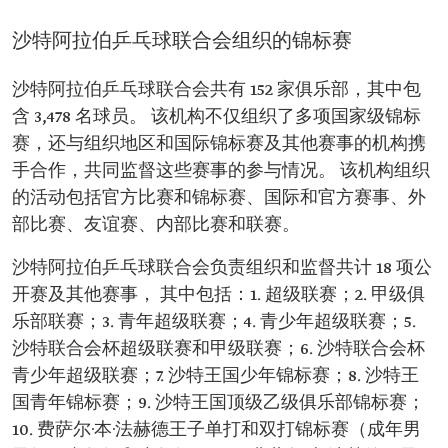
沙特阿拉伯乒乓球联合会组织的锦标赛
沙特阿拉伯乒乓球联合会共有 152 家俱乐部，其中包
含 3,478 名球员。 该机构不仅组织了多项国家级锦标
赛，还与组织地区和国际锦标赛及其他赛事的机构携
手合作，共同监督这些赛事的参与情况。 该机构组织
的活动包括官方比赛和锦标赛、国际和官方赛事、外
部比赛、友谊赛、内部比赛和联赛。
沙特阿拉伯乒乓球联合会负责组织和监督共计 18 项公
开赛及其他赛事， 其中包括：1. 超级联赛；2. 甲级俱
乐部联赛；3. 青年超级联赛；4. 青少年超级联赛；5.
沙特联合会杯超级联赛和甲级联赛；6. 沙特联合会杯
青少年超级联赛；7. 沙特王国少年锦标赛；8. 沙特王
国青年锦标赛；9. 沙特王国顶级乙级俱乐部锦标赛；
10. 费萨尔·本·法赫德王子单打和双打锦标赛（成年男