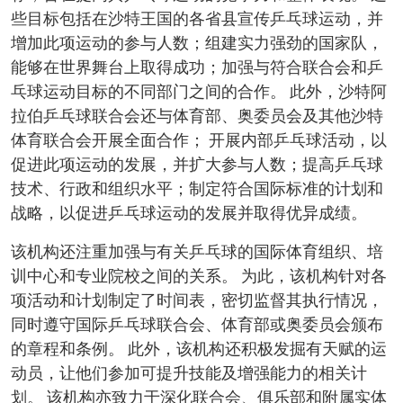
些目标包括在沙特王国的各省县宣传乒乓球运动，并
增加此项运动的参与人数；组建实力强劲的国家队，
能够在世界舞台上取得成功；加强与符合联合会和乒
乓球运动目标的不同部门之间的合作。 此外，沙特阿
拉伯乒乓球联合会还与体育部、奥委员会及其他沙特
体育联合会开展全面合作； 开展内部乒乓球活动，以
促进此项运动的发展，并扩大参与人数；提高乒乓球
技术、行政和组织水平；制定符合国际标准的计划和
战略，以促进乒乓球运动的发展并取得优异成绩。
该机构还注重加强与有关乒乓球的国际体育组织、培
训中心和专业院校之间的关系。 为此，该机构针对各
项活动和计划制定了时间表，密切监督其执行情况，
同时遵守国际乒乓球联合会、体育部或奥委员会颁布
的章程和条例。 此外，该机构还积极发掘有天赋的运
动员，让他们参加可提升技能及增强能力的相关计
划。 该机构亦致力于深化联合会、俱乐部和附属实体