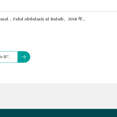
al，Fahd Abdulaziz al-Kulaib。2018 年。
r 鼓”。