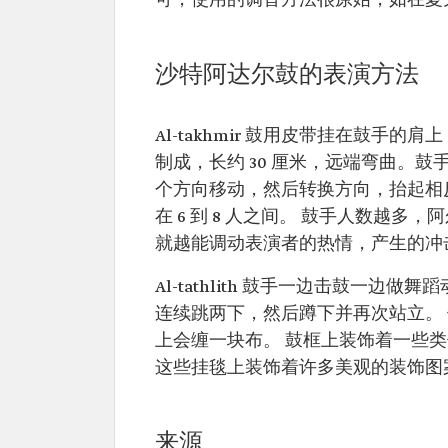
可，使用的调音方法很原始，如在夏
沙特阿达尔鼓的表演方法
Al-takhmir 鼓用皮带挂在鼓
制成，长约 30 厘米，远端弯曲。
个方向移动，然后转换方向，抬起相反方
在 6 到 8 人之间。 鼓手人数越
就越能调动表演者的热情，产生的冲
Al-tathlith 鼓手一边击鼓一
连续跳两下，然后蹲下并再次站立。
上会缠一块布。 鼓框上装饰着一些类似大鼓的
这些挂毯上装饰着许多美观的装饰图
来源