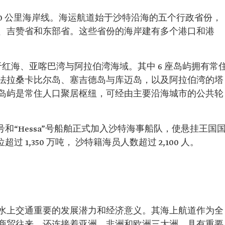
800 公里海岸线。海运航道始于沙特沿海的五个行政省份，
、吉赞省和东部省。这些省份的海岸建有多个港口和港
分布于红海、亚喀巴湾与阿拉伯湾海域。其中 6 座岛屿拥有常
法拉桑卡比尔岛、塞吉德岛与库迈岛，以及阿拉伯湾的塔
岛屿是常住人口聚居枢纽，可经由主要沿海城市的公共轮
a”号和“Hessa”号船舶正式加入沙特海事船队，使悬挂王国
过 1,350 万吨， 沙特籍海员人数超过 2,100 人。
水上交通重要的发展潜力和经济意义。其海上航道作为全
商贸往来，还连接着亚洲、非洲和欧洲三大洲，具有重要