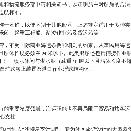
通和物流服务部申请相关证书，以证明船主对船舶的合法
适航标准。
唯一名称，以便区别于其他船只。上述规定适用于多种类
乐船、起重工程船、疏浚作业船及货运船等。
营，不受国际商业海运条例和细则的约束。从事民用海运
船体长度必须在 24 米以下。此类船舶还包括捕捞作业
米以下）、娱乐休闲与潜水船（载重 10 吨以下且船体长度不
、非自航式海上装置及港口作业浮式结构体。
特的重要发展领域，海运职能也不再局限于贸易和旅客运
核心支柱。
旅游项目纳入“沙特夏季计划”， 专为休闲旅游设计的大型豪