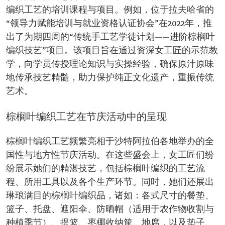
编织工艺的培训课程与项目。例如，位于拉夫哈省的
“领导力赋能培训与就业资格认证协会”在2022年，推
出了为期四周的“传统手工艺学徒计划——进阶棕榈叶
编织技艺”项目。该项目旨在通过资深女工匠的示范教
学，向学员传授理论知识与实操经验，确保原汁原味
地传承技艺精髓，助力保护纯正文化遗产，重振传统
艺术。
棕榈叶编织工艺在节庆活动中的呈现
棕榈叶编织工艺频繁亮相于沙特阿拉伯各地举办的全
国性与地方性节庆活动。在这些盛会上，女工匠们纷
纷展示她们的精湛技艺，包括棕榈叶编织的工艺流
程、所用工具以及各个生产环节。同时，她们还展出
琳琅满目的棕榈叶编织品，诸如：各式尺寸的餐垫、
篮子、托盘、遮阳伞、防晒帽（适用于农作物收割与
种植季节）、提篮、枣椰收纳筐、地席，以及垫子、