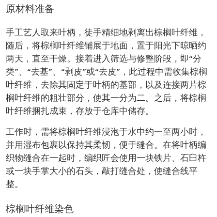
原材料准备
手工艺人取来叶柄，徒手精细地剥离出棕榈叶纤维，
随后，将棕榈叶纤维铺展于地面，置于阳光下晾晒约
两天，直至干燥。接着进入筛选与修整阶段，即“分
类”、“去基”、“剥皮”或“去皮”，此过程中需收集棕榈
叶纤维，去除其固定于叶柄的基部，以及连接两片棕
榈叶纤维的粗壮部分，使其一分为二。之后，将棕榈
叶纤维捆扎成束，存放于仓库中储存。
工作时，需将棕榈叶纤维浸泡于水中约一至两小时，
并用湿布包裹以保持其柔韧，便于缝合。在将叶柄编
织物缝合在一起时，编织匠会使用一块铁片、石臼杵
或一块手掌大小的石头，敲打缝合处，使缝合线平
整。
棕榈叶纤维染色