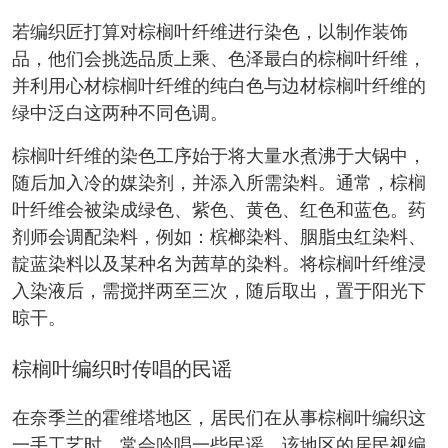
若编织匠打算对棕榈叶纤维进行染色，以制作装饰
品，他们会挑选品质上乘、色泽最白的棕榈叶纤维，
并利用心材棕榈叶纤维的纯白色与边材棕榈叶纤维的
绿中泛白这两种不同色调。
棕榈叶纤维的染色工序始于将大量水煮沸于大锅中，
随后加入冷的媒染剂，并添入所需染料。通常，棕榈
叶纤维会被染成绿色、紫色、黄色、红色和蓝色。药
剂师会调配染料，例如：槟榔染料、胭脂虫红染料、
靛蓝染料以及某种名为茜草的染料。将棕榈叶纤维浸
入染液后，需搅拌两至三次，随后取出，置于阳光下
晾干。
棕榈叶编织时传唱的民谣
在奈季兰的霍维塔地区，居民们在从事棕榈叶编织这
一手工艺时，常会吟唱一些民谣。该地区的居民视编