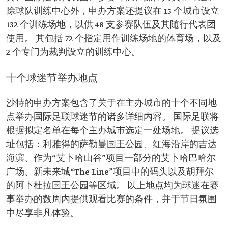
除球队训练中心外，申办方案还提议在 15 个城市设立
132 个训练场地，以供 48 支参赛队伍及其随行代表团
使用。 其包括 72 个指定用作训练场地的体育场，以及
2 个专门为裁判设立的训练中心。
十个球迷节举办地点
沙特的申办方案包含了关于在主办城市的十个不同地
点举办国际足联球迷节的诸多详细内容。 国际足联将
根据拟定名单在每个主办城市选定一处场地。 提议选
址包括：利雅得的萨勒曼国王公园、红海沿岸的吉达
海滨、作为“艾卜哈山谷”项目一部分的艾卜哈巴哈尔
广场、新未来城“The Line”项目中的码头以及胡拜尔
的阿卜杜拉国王公园等区域。 以上地点均为球迷在赛
事举办的数周内提供观看比赛的条件，并于节日氛围
中尽享非凡体验。