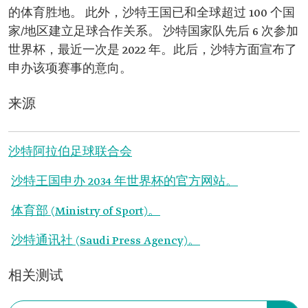
的体育胜地。 此外，沙特王国已和全球超过 100 个国
家/地区建立足球合作关系。 沙特国家队先后 6 次参加
世界杯，最近一次是 2022 年。此后，沙特方面宣布了
申办该项赛事的意向。
来源
沙特阿拉伯足球联合会
沙特王国申办 2034 年世界杯的官方网站。
体育部 (Ministry of Sport)。
沙特通讯社 (Saudi Press Agency)。
相关测试