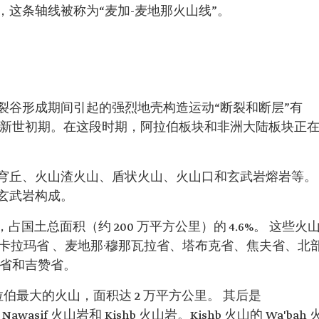
这条轴线被称为“麦加-麦地那火山线”。
裂谷形成期间引起的强烈地壳构造运动“断裂和断层”有
中新世初期。在这段时期，阿拉伯板块和非洲大陆板块正
穹丘、火山渣火山、盾状火山、火山口和玄武岩熔岩等。
玄武岩构成。
占国土总面积（约 200 万平方公里）的 4.6%。 这些火
穆卡拉玛省 、麦地那·穆那瓦拉省、塔布克省、焦夫省、北
尔省和吉赞省。
拉伯最大的火山，面积达 2 万平方公里。 其后是
Nawasif 火山岩和 Kishb 火山岩。Kishb 火山的 Wa'bah 