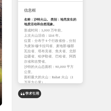
信息框
名称：沙特火山。 类别：地壳发生的
地质活动和自然现象。
形成时间：3,000 万年前。
上次火山活动：1256 年。
位置：分布于 9 个行政省份，分别
为麦加·穆卡拉玛省、麦地那·穆那
瓦拉省、塔布克省、焦夫省、北部
边疆省、哈伊勒省、巴哈省、阿西
尔省和吉赞省。
沙特的火山总面积：90,000 平方
公里。
面积最大的火山：Rahat 火山（2
万平方公里）。
学术引用