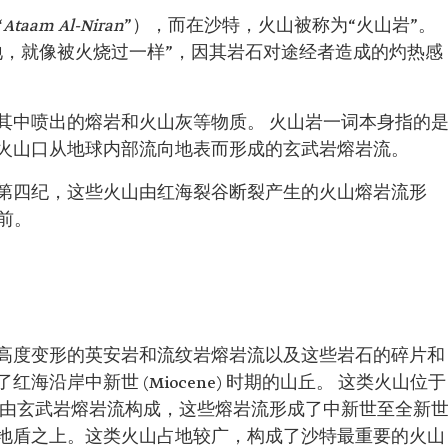
“
Ataam Al-Niran
”），而在沙特，火山被称为“火山岩”。
地，就像被火烧过一样”，因其岩石对途经者造成的灼热感
其中喷出的熔岩和火山灰等物质。 火山岩一词本身指的
火山口从地球内部流向地表而形成的玄武岩熔岩流。
第四纪，这些火山由红海裂谷断裂产生的火山熔岩流形
年前。
高度变形的英安岩和流纹岩熔岩流以及这些岩石的碎片和
沿岸中新世 (Miocene) 时期的山丘。 这类火山位于
种由玄武岩熔岩流构成，这些熔岩流形成了中新世至全新
地盾之上。这类火山占地较广，构成了沙特最重要的火山