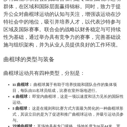
群体，在区域和国际层面赢得锦标。同时，致力于提
升公众对曲棍球运动的认知与关注，增强该运动在沙
特社会中的地位，吸引并培养人才，以代表沙特参与
区域及国际赛事。联合会的战略以财务稳定与可持续
性为基础，通过举办具有竞争力的赛事，完善基础设
施与组织架构，并为从业人员提供良好的工作环境。
曲棍球的类型与装备
曲棍球运动共有四种类型，分别是：
11 曲棍球：
曲棍球属于有助于培养技能和团队合作的集体项
目，每队由11名球员组成，比赛在室外场地进行。
6 曲棍球：
即室内曲棍球，这是一项以速度和活力见长的国际性
运动。
5 曲棍球：
这是在规则和比赛方式方面最为简化的一种曲棍球形
式，其设立目的是为了促进和推广曲棍球运动，并吸引运动员参
与。
沙滩曲棍球：
其场地具有专门规格，场地长度为36至44米，宽