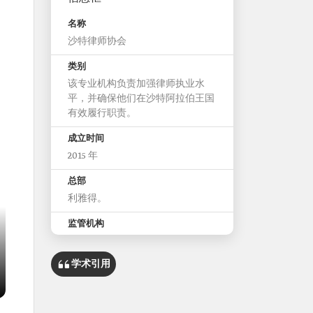
名称
沙特律师协会
类别
该专业机构负责加强律师执业水
平，并确保他们在沙特阿拉伯王国
有效履行职责。
成立时间
2015 年
总部
利雅得。
监管机构
司法部
学术引用
使命
加强律师执业水平，确保他们有效
履行职责。 制定执业基础和标准。