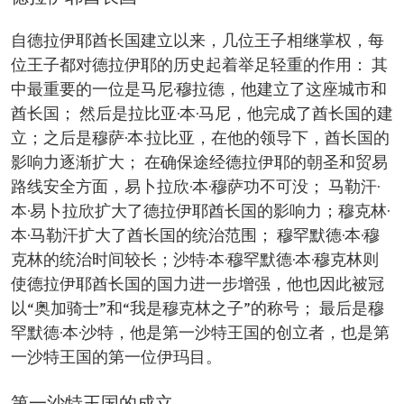
自德拉伊耶酋长国建立以来，几位王子相继掌权，每
位王子都对德拉伊耶的历史起着举足轻重的作用： 其
中最重要的一位是马尼·穆拉德，他建立了这座城市和
酋长国； 然后是拉比亚·本·马尼，他完成了酋长国的建
立；之后是穆萨·本·拉比亚，在他的领导下，酋长国的
影响力逐渐扩大； 在确保途经德拉伊耶的朝圣和贸易
路线安全方面，易卜拉欣·本·穆萨功不可没； 马勒汗·
本·易卜拉欣扩大了德拉伊耶酋长国的影响力；穆克林·
本·马勒汗扩大了酋长国的统治范围； 穆罕默德·本·穆
克林的统治时间较长；沙特·本·穆罕默德·本·穆克林则
使德拉伊耶酋长国的国力进一步增强，他也因此被冠
以“奥加骑士”和“我是穆克林之子”的称号； 最后是穆
罕默德·本·沙特，他是第一沙特王国的创立者，也是第
一沙特王国的第一位伊玛目。