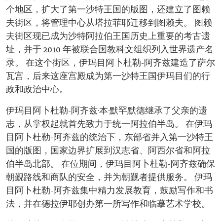
个地区，扩大了第一沙特王国的版图，还建立了图赖
夫街区，将管理中心从塔拉菲耶迁移到图赖夫。 图赖
夫街区现已成为沙特阿拉伯王国历史上重要的考古遗
址，并于 2010 年被联合国教科文组织列入世界遗产名
录。 在这个街区，伊玛目阿卜杜勒-阿齐兹建造了萨尔
瓦宫，后来这座宫殿成为第一沙特王国伊玛目们的行
政和政治中心。
伊玛目阿卜杜勒-阿齐兹·本·默罕默德继承了父亲的遗
志，从掌权起就首先致力于统一阿拉伯半岛。 在伊玛
目阿卜杜勒-阿齐兹的统治下，东部省并入第一沙特王
国的版图，国家边界扩展到汉志省、阿西尔省和阿拉
伯半岛北部。 在位期间，伊玛目阿卜杜勒-阿齐兹确保
朝觐路线和商队的安全，并为朝觐者提供服务。 伊玛
目阿卜杜勒-阿齐兹集中精力发展教育，鼓励写作和书
法，并在德拉伊耶创办第一所写作和临摹艺术学校。