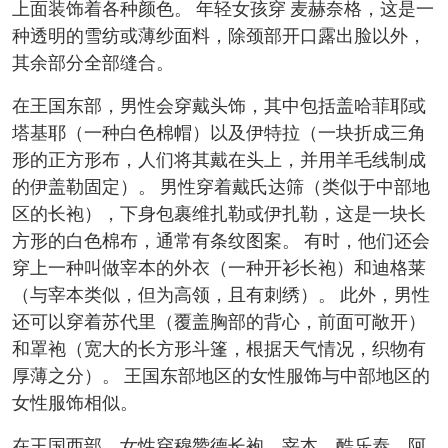
上面装饰着各种颜色。 年轻女孩穿 麦赫奈格，这是一
种透明的雪纺或薄纱面料，除颈部开口露出脸以外，
其余部分全部缝合。
在王国东部，男性会穿戴头饰，其中包括盖哈菲耶或
塔基耶（一种白色棉帽）以及伊特拉（一块折成三角
形的正方形布，人们将其戴在头上，并用羊毛线制成
的伊盖勒固定）。 男性穿着戴氏达筛（类似于中部地
区的长袍），下身包裹维扎勒或伊扎勒，这是一块长
方形的白色棉布，通常有条纹图案。 有时，他们还会
穿上一种叫做宰本的外衣（一种开衫长袍）和迪格莱
（与宰本类似，但为高领，且有刺绣）。 此外，男性
还可以穿着苏代里（覆盖胸部的背心，前面可敞开）
和罩袍（宽大的长方形斗篷，根据天气情况，织物有
厚薄之分）。 王国东部地区的女性服饰与中部地区的
女性服饰相似。
在王国西部，女性穿穆赞德长袍、宰本、酷乐泰、阿