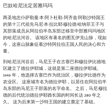
巴奴哈尼法定居雅玛玛
两圣地忠仆萨勒曼·本·阿卜杜勒-阿齐兹·阿勒沙特国王
的第十三代祖先马尼·本·拉比耶·穆拉德·哈纳菲王子与
其部落成员从阿拉伯半岛东部迁移至中部雅玛玛地区
的哈尼法河谷。 该地区有著名的图瓦伊克山脉，现如
今，这座山脉象征着沙特阿拉伯王国人民的决心和力
量。
到哈尼法河谷后，马尼王子在古塞巴和穆拉伊比德地
区建立了德拉伊耶城，这就是第二座德拉伊耶城。
1446 年，他选择古塞巴作为统治区，穆拉伊比德作为
农业区。 这座城市名为德拉伊耶，以居住在阿拉伯半
岛东部的马尼王子部落的名字命名。 之后，马尼·穆拉
德的后代统治德拉伊耶酋长国的时间长达 280 年之
久。 这为后来第一沙特王国的建立奠定了基础。