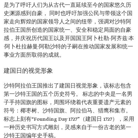
是为了呼吁人们为从古代一直延续至今的国家悠久历
史渊源感到自豪， 同时也呼吁加强公民与带领这个国
家走向辉煌的国家领导人之间的纽带，强调对沙特阿
拉伯王国所创造的国家统一、安全和稳定局面的自豪
感，并庆祝历代国王以及开国国王阿卜杜勒-阿齐兹·本
·阿卜杜拉赫曼·阿勒沙特的子嗣在推动国家发展和统一
事业方面所取得的成就。
建国日的视觉形象
沙特阿拉伯王国推出了建国日视觉形象，该标志包含
第一沙特王国的五个历史符号。 标志的中央是一名男
子手持国旗的图标，周围环绕着代表重要遗产元素的
符号：椰枣树、沙特国旗、阿拉伯马、猎鹰和集市。
标志上刻有“Founding Day 1727”（建国日 1727），采用
一种历史书写方式雕刻，灵感来自于一份古老的第一
沙特王国编年史手稿。