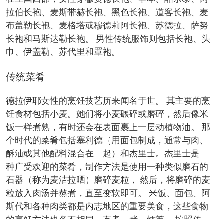
拉伯长袍、麦斯带赫长袍、黑色长袍、道客长袍、麦
布盖勒长袍、麦格塔或穆德莉阿长袍、苏德拉、萨努
长袍和马斯达勒长袍。 男性传统服饰则包括长袍、头
巾、伊盖勒、苏代里和罩袍。
传统菜肴
德拉伊耶女性的烹饪技艺历来闻名于世。 其主要的烹
饪食材包括小麦。她们将小麦碾碎或磨碎，然后像米
饭一样煮熟，有时还会在表面裹上一层动植物油。 那
个时代的菜肴包括塞利德（用面包制成，通常与肉、
酥油或其他配料混合在一起）和杰里士。杰里士是一
种广受欢迎的菜肴，制作方法是使用一种类似磨石的
石器（称为麦洁拉晒）磨碎麦粒， 然后，将磨碎的麦
粒放入肉汤并熬煮，直至变软即可。 米饭、面包、阿
斯代和各种肉类都是内志地区的重要美食，这些食物