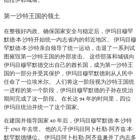
德拉伊耶城墙。
第一沙特王国的领土
在整顿好内政、确保国家安全与稳定后，伊玛目穆罕
默德·本·沙特开始统一内志省内的邻近地区。 伊玛目穆
罕默德·本·沙特亲自领导了统一运动，击退了一系列试
图摧毁第一沙特王国的外部攻击。 这些部落和城镇向
伊玛目穆罕默德交出自己的酋长国，成为第一沙特王
国的一部分并受其保护，伊玛目穆罕默德则从人民中
任命了一位埃米尔。 人们将这一阶段视为沙特王国统
一进程的第一个阶段，伊玛目穆罕默德的子孙在统治
期间完成了这一阶段。 在长达 94 年的时间里，四位
伊玛目统治并统一了这个国家。
在建国并领导国家 40 年后，伊玛目穆罕默德·本·沙特
于 1765 年去世。 他的儿子伊玛目阿卜杜勒-阿齐兹·本·
默罕默德继位。 伊玛目阿卜杜勒-阿齐兹兼并了内志多