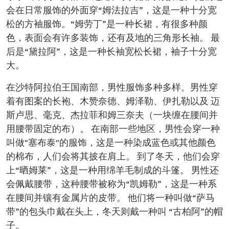
会在日常服饰的外面穿“姆法拉吉”，这是一种十分宽
松的方袖服饰。“姆劳丁”是一种长裙，有很多种颜
色，表面会有许多装饰，还有及地的三角形长袖。 最
后是“黛拉阿”，这是一种长袖宽松长裙，袖子十分宽
大。
在沙特阿拉伯王国南部，男性服饰多种多样。男性穿
着有图案的长袍、木赞奈德、姆泽勒、伊扎勒以及 迈
斯卢思、毫克、杰拉菲和姆三奈夫（一块缠在腰间并
用腰带固定的布）。 在南部一些地区，男性会穿一种
叫做"塞布泰"的服饰，这是一种染成蓝色或其他颜色
的棉布，人们会将其披在肩上。 到了冬天，他们会穿
上“晒姆莱”，这是一种用绵羊毛制成的斗篷。 男性还
会佩戴腰带，这种腰带被称为“凯姆勒”，这是一种系
在腰间并镶有金属片的皮带。 他们将一种叫做“萨马
带”的包头巾戴在头上，冬天则戴一种叫 “古柏阿”的帽
子。