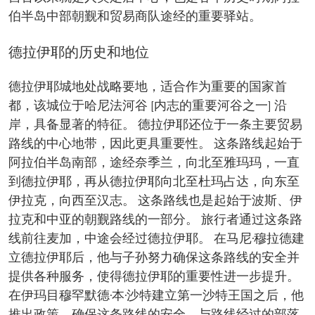
伯半岛中部朝觐和贸易商队途经的重要驿站。
德拉伊耶的历史和地位
德拉伊耶城地处战略要地，适合作为重要的国家首
都，该城位于哈尼法河谷 [内志的重要河谷之一] 沿
岸，具备显著的特征。 德拉伊耶还位于一条主要贸易
路线的中心地带，因此更具重要性。 这条路线起始于
阿拉伯半岛南部，途经奈季兰，向北至雅玛玛，一直
到德拉伊耶，再从德拉伊耶向北至杜玛占达，向东至
伊拉克，向西至汉志。 这条路线也是起始于波斯、伊
拉克和中亚的朝觐路线的一部分。 旅行者通过这条路
线前往麦加，中途会经过德拉伊耶。 在马尼·穆拉德建
立德拉伊耶后，他与子孙努力确保这条路线的安全并
提供各种服务，使得德拉伊耶的重要性进一步提升。
在伊玛目穆罕默德·本·沙特建立第一沙特王国之后，他