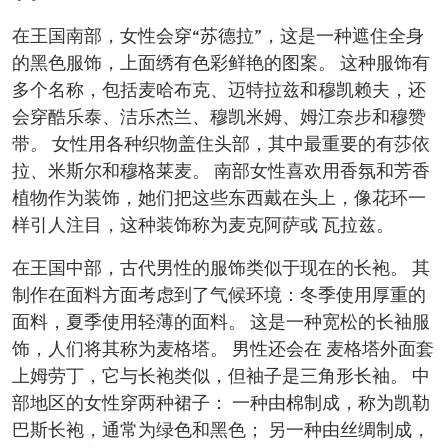
在王国南部，女性会穿“苏德拉”，这是一种遮住全身
的黑色服饰，上面绣有色彩鲜艳的图案。 这种服饰有
多个名称，包括麦哈布克、迈特拉兹和穆凯赖夫，还
会穿酷乐泰、洁乐杰兰、穆凯米姆、姆江奈步和穆赞
带
。
女性用各种织物盖住头部，其中最重要的有莎依
拉
、
米斯尔和穆格莱麦。 南部女性喜欢用香氛和芳香
植物作为装饰，她们把这些东西戴在头上，像花环一
样引人注目，这种装饰称为麦克阿萨
或 瓦拉兹。
在王国中部，古代男性的服饰类似于现在的长袍。 其
制作在面料方面考虑到了气候环境：冬季使用厚重的
面料，夏季使用轻薄的面料。 这是一种宽松的长袖服
饰，人们将其称为麦格塔。 男性还会在 麦格塔外面套
上姆劳丁，它与长袍类似，但袖子是三角形长袖。 中
部地区的女性穿两种裙子： 一种由棉制成，称为
凯勒
巴斯长袍，通常为绿色和黑色； 另一种由丝绸制成，