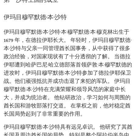
第一沙特王国的成立
伊玛目穆罕默德·本·沙特
伊玛目穆罕默德·本·沙特·本·穆罕默德·本·穆克林出生于
1679 年，在德拉伊耶长大。 年轻时，伊玛目穆罕默德·
本·沙特与父亲一同管理酋长国事务，从中获得了很多
政治经验，对国家现状有了十分透彻的了解。 当德拉
伊耶遭到哈萨巴尼·哈立德部落首领萨敦·本·穆罕默德的
进攻时，伊玛目穆罕默德·本·沙特参加了德拉伊耶保卫
战。他们顽强抵抗并成功击退了来犯的军队。 伊玛目
穆罕默德·本·沙特在充满荣耀和领导风范的家庭中长
大，并成为统治者。 他钻研政治，学习如何与周围的
酋长国和游牧部落打交道。 在掌权之前，他对稳定酋
长国局势起到了非常重要的作用。
伊玛目穆罕默德·本·沙特具有远见卓识。 他研究了其酋
长国及周边酋长国的局势，特别是整个阿拉伯半岛中