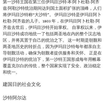
第一沙特王国在第三任伊玛目沙特·本·阿卜杜勒-阿齐
兹·阿勒沙特统治期间达到国土面积扩张的顶峰，人们
将伊玛目沙特称“大沙特”。 伊玛目沙特是伊玛目阿卜
杜勒-阿齐兹的儿子。1803 年，在伊玛目阿卜杜勒-阿
齐兹去世后，伊玛目沙特开始掌权。 自掌权以来，伊
玛目沙特成功地统一了包括两圣地在内的整个汉志地
区，并将其置于自己的统治之下。 这一时期是朝觐和
两圣地历史的转折点，因为伊玛目沙特每年都亲自主
导朝觐活动，确保为朝觐者提供服务和关怀。 正是在
伊玛目沙特的统治下，第一沙特王国形成每年用帷幕
覆盖克尔白的传统，整个国家实现了安全、政治稳定
和统一。
建国日的社会文化
沙特阿尔达