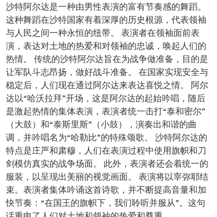
沙特阿尔达是一种由男性表演的富有节奏感的舞蹈。
这种舞蹈在沙特国家有着深厚的历史根源，代表领袖
与人民之间一种永恒的纽带。 表演者在领袖面前表
演，表达对土地的热爱和对领袖的忠诚，唤起人们的
热情。 传统的沙特阿尔达旨在为战争做准备，目的是
让军队斗志昂扬，做好战斗准备。 在国家实现安全与
稳定后，人们现在通过阿尔达来表达喜悦之情。 阿尔
达以“哈沃拉拜”开场，这是阿尔达的起始吟唱，随后
是激起热情的集体表演，表演者统一击打“泰和密尔”
（大鼓）和“泰斯里斯”（小鼓），演奏出和谐的曲
调，并吟唱名为“哈勒比”的特殊颂歌。 沙特阿尔达的
特点是庄严和肃穆，人们在表演过程中使用旗帜和刀
剑模仿真实的战争场面。 此外，表演者还会着统一的
服装，以呈现出美丽的视觉画面。 表演将以宰弥耶结
束。表演者集体吟诵这首诗歌，并不断提高音量和加
快节奏：“在国王的旗帜下，我们聆听并服从”。这句
话重申了人们对土地和领袖的热爱和尊重。