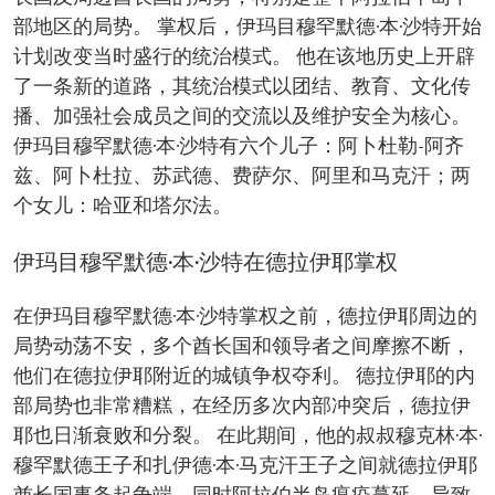
部地区的局势。 掌权后，伊玛目穆罕默德·本·沙特开始
计划改变当时盛行的统治模式。 他在该地历史上开辟
了一条新的道路，其统治模式以团结、教育、文化传
播、加强社会成员之间的交流以及维护安全为核心。
伊玛目穆罕默德·本·沙特有六个儿子：阿卜杜勒-阿齐
兹、阿卜杜拉、苏武德、费萨尔、阿里和马克汗；两
个女儿：哈亚和塔尔法。
伊玛目穆罕默德·本·沙特在德拉伊耶掌权
在伊玛目穆罕默德·本·沙特掌权之前，德拉伊耶周边的
局势动荡不安，多个酋长国和领导者之间摩擦不断，
他们在德拉伊耶附近的城镇争权夺利。 德拉伊耶的内
部局势也非常糟糕，在经历多次内部冲突后，德拉伊
耶也日渐衰败和分裂。 在此期间，他的叔叔穆克林·本·
穆罕默德王子和扎伊德·本·马克汗王子之间就德拉伊耶