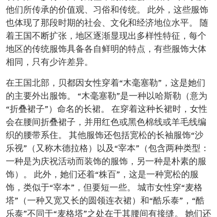
他们所传承的价值观、习俗和传统。 此外，这些服饰
也体现了那段时期的社会、文化和经济地位水平。 随
着王国不断扩张，地区逐渐显现出多样性特征，每个
地区的传统服饰具备各自鲜明的特点，有些服饰大体
相同，只有少许差异。
在王国北部，贝都因女性穿着“木毫塞勒”，这是她们
的主要外出服饰。 “木毫塞勒”是一种以哈斯勒（意为
“折叠裙子”）命名的长裙。 在穿着这种长裙时，女性
会在腰间折叠裙子，并用红色或黑色棉线或羊毛线编
织的腰带系住。 其他服饰还包括宽松的长袖服饰“沙
乐视”（又称木德拉格）以及“宰本”（包含两种类型：
一种是为庆祝活动而装饰的服饰，另一种是朴素的服
饰）。 此外，她们还着“株百”，这是一种宽松的服
饰，类似于“宰本”，但要短一些。 城市女性穿“麦格
塔”（一种又宽又长的圆领连衣裙）和“酷乐泰”，“酷
乐泰”不同于“麦格塔”之处在于其腰间有接缝。 她们还