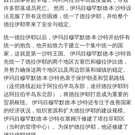
酋长国事务起争端，同时阿拉伯半岛瘟疫蔓延，导致
许多部落成员死亡。 然而，伊玛目穆罕默德·本·沙特设
法克服了所有这些困难，统一了德拉伊耶，并给整个
德拉伊耶带来了安全与稳定。
统一德拉伊耶以后，伊玛目穆罕默德·本·沙特开始怀有
统一的抱负，他开始致力于建立一个集中统一的国
家，这就是第一沙特王国。 伊玛目穆罕默德·本·沙特首
先统一了德拉伊耶的两个地区古塞巴和穆拉伊比德，
并努力确保这两个地区以及周边部落和城镇的稳定。
伊玛目穆罕默德·本·沙特热衷于保护朝圣和贸易路线
（这些路线起始于阿拉伯半岛东部，途径德拉伊耶到
达阿拉伯半岛东北部），将德拉伊耶打造成为重要的
贸易枢纽。 伊玛目穆罕默德·本·沙特还专注于改善国家
的经济状况，组织资源和扩大德拉伊耶的建设规模。
伊玛目穆罕默德·本·沙特在塞姆汗修建了塔拉菲耶区
（当时的管理中心）。为保护德拉伊耶，他还修建了