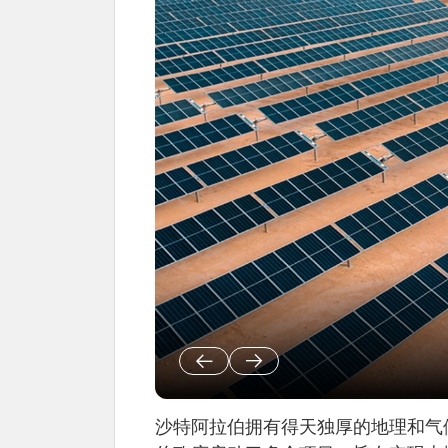
沙特阿拉伯拥有得天独厚的地理和气