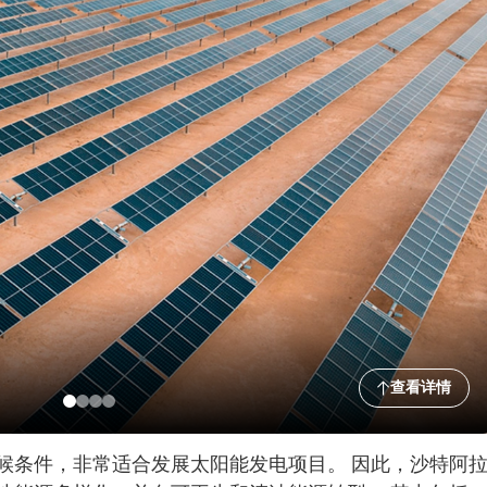
查看详情
候条件，非常适合发展太阳能发电项目。 因此，沙特阿