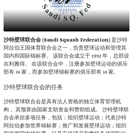
沙特壁球联合会 (Saudi Squash Federation)
是沙特
阿拉伯王国体育联合会之一，负责壁球运动和管理其
国内和国际锦标赛。 该联合会成立于 1992 年，总部设
在利雅得。 在该联合会中，注册参加壁球运动的俱乐
部有 34 家，而参加壁球锦标赛的俱乐部有 14 家。
沙特壁球联合会的任务
沙特壁球联合会是具有法人资格的独立体育管理机
构， 其预算由国家支助资金和赞助组成。 沙特壁球联
合会承担多项任务，包括：组织壁球运动；代表沙特
阿拉伯参加世界锦标赛；推广和发展壁球运动；组织