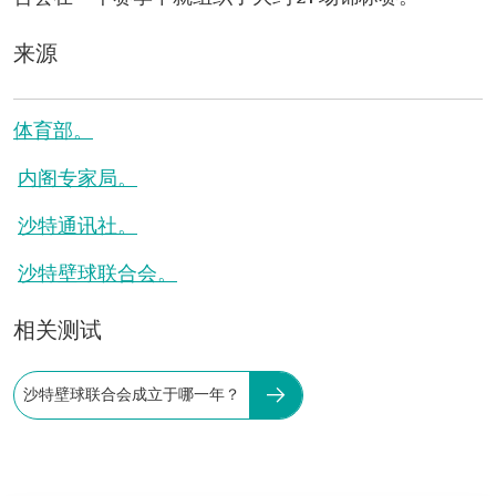
来源
体育部。
内阁专家局。
沙特通讯社。
沙特壁球联合会。
相关测试
沙特壁球联合会成立于哪一年？