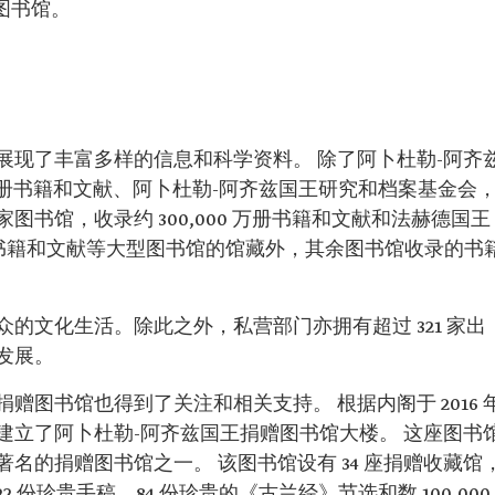
学图书馆。
展现了丰富多样的信息和科学资料。 除了阿卜杜勒-阿齐
0 万册书籍和文献、阿卜杜勒-阿齐兹国王研究和档案基金会
国家图书馆，收录约 300,000 万册书籍和文献和法赫德国王
0 万册书籍和文献等大型图书馆的馆藏外，其余图书馆收录的书
的文化生活。除此之外，私营部门亦拥有超过 321 家出
发展。
图书馆也得到了关注和相关支持。 根据内阁于 2016 
建立了阿卜杜勒-阿齐兹国王捐赠图书馆大楼。 这座图书
名的捐赠图书馆之一。 该图书馆设有 34 座捐赠收藏馆
722 份珍贵手稿、84 份珍贵的《古兰经》节选和数 100,000