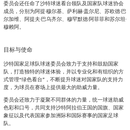
委员会还任命了沙特球迷看台领队及国家队球迷协会
成员，分别为阿提·穆尔基、萨利赫·盖尔尼、苏欧德·巴
尔加维、阿提夫·巴乌齐尔、穆罕默德·阿菲菲和苏尔坦·
穆赖阿。
目标与使命
沙特国家足球队球迷委员会致力于支持和鼓励国家
队，打造独特的球迷体验，并以专业化和有组织的方
式管理“绿色看台”，不断提升球迷对国家队的支持力
度，为球员在赛场上提供最大的助威力量。
委员会还致力于凝聚不同群体的力量，统一球迷助威
色彩和口号，共同支持沙特阿拉伯王国的国旗、国家
象征以及代表国家参加洲际和国际赛事的国家足球
队。