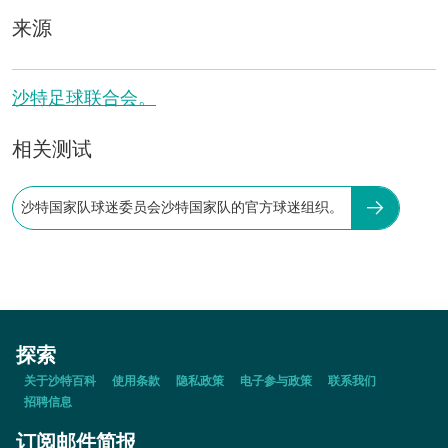
来源
沙特足球联合会。
相关测试
沙特国家队球迷委员会沙特国家队的官方球迷组织。
探索
关于沙特百科
使用条款
隐私政策
电子参与政策
联系我们
招聘信息
订阅邮件简报