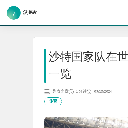
探索
沙特国家队在
一览
列表文章
2 分钟
03/10/2024
体育