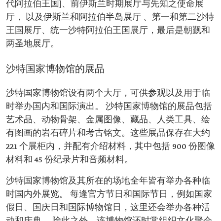
代阿拉伯王国]、前伊斯兰时期展厅与先知之使命展
厅， 以及伊斯兰和阿拉伯半岛展厅 、第一和第二沙特
王国展厅、统一沙特阿拉伯王国展厅，最后是朝觐和
两圣地展厅。
沙特国家博物馆的展品
沙特国家博物馆设有两个大厅，可供参观以及用于临
时举办国内和国际演出。 沙特国家博物馆的展品包括
艺术品、动物骨架、金属图像、藏品、人类工具、绘
有图画的岩石碎片和考古铭文。这些展品保存在大约
221 个展柜内，并配有介绍材料，其中包括 900 份图像
材料和 45 份纪录片和音频材料。
沙特国家博物馆及其所在的场地全年皆有举办各种临
时国内外展览。 每逢官方节日和国际节日，例如国家
假日、国庆日和国际博物馆日，这里还会举办各种活