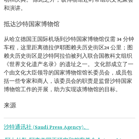
动和庆典。 除此之外，该博物馆还时常组织文化聚会
和演讲。
抵达沙特国家博物馆
从哈立德国王国际机场到沙特国家博物馆仅需 34 分钟
车程，这里距离德拉伊耶图赖夫历史街区24 公里；图
赖夫历史街区是沙特阿拉伯被列入联合国教科文组织
《世界文化遗产名录》的遗址之一。 文化部成立了一
个由文化大臣领导的国家博物馆馆长委员会，成员包
括一些专家和商人，该委员会的职责是监督沙特国家
博物馆工作的开展，助力实现该博物馆的目标。
来源
沙特通讯社 (Saudi Press Agency)。