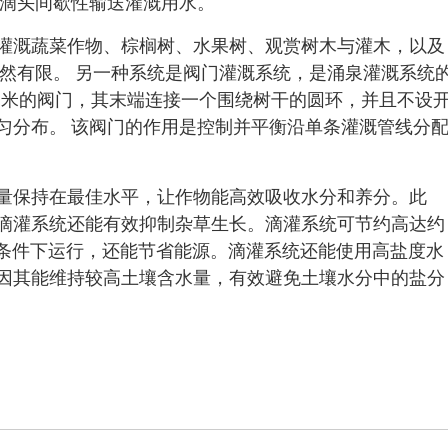
量滴头间歇性输送灌溉用水。
灌溉蔬菜作物、棕榈树、水果树、观赏树木与灌木，以及
仍然有限。 另一种系统是阀门灌溉系统，是涌泉灌溉系统
 毫米的阀门，其末端连接一个围绕树干的圆环，并且不设
匀分布。 该阀门的作用是控制并平衡沿单条灌溉管线分
量保持在最佳水平，让作物能高效吸收水分和养分。此
滴灌系统还能有效抑制杂草生长。滴灌系统可节约高达约
压条件下运行，还能节省能源。滴灌系统还能使用高盐度水
因其能维持较高土壤含水量，有效避免土壤水分中的盐分