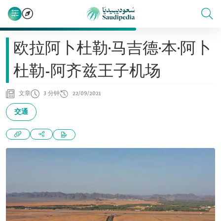
欧拉阿卜杜勒·马吉德·本·阿卜
杜勒-阿齐兹王子机场
文章
3 分钟
22/09/2021
交通