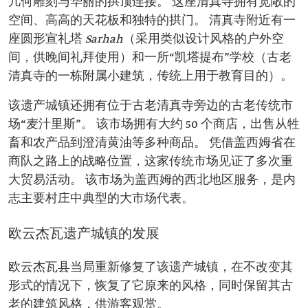
几何雕刻与华丽的拱顶连接。 这座清真寺拥有宽敞的
空间、高高的天花板和独特的拱门。 清真寺附近有一
座圆形宣礼塔
Sarhah
（采用类似设计风格的户外空
间，供晚间礼拜使用）和一所“凯塔提布”学校（古老
清真寺的一栋附属小建筑，传统上用于教育目的）。
该遗产城镇还拥有位于古老清真寺旁边的古老传统市
场“麦汁里斯”。 该市场拥有大约 50 个商店，出售从牲
畜和农产品到澄清黄油等多种商品。 凭借盖西姆省在
商队之路上的战略位置，这家传统市场见证了多次重
大贸易活动。 该市场为盖西姆的西北地区服务，是内
志主要村庄中典型的大市场代表。
欧云杰瓦遗产城镇的发展
欧云杰瓦县当局重新修复了该遗产城镇，在不改变其
形式的情况下，恢复了它原来的风格，同时保留其古
老的建筑风格，供游客观赏。