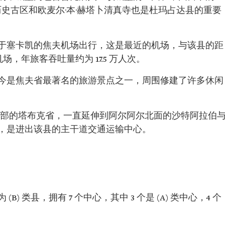
i 历史古区和欧麦尔·本·赫塔卜清真寺也是杜玛占达县的重要
于塞卡凯的焦夫机场出行，这是最近的机场，与该县的距
场，年旅客吞吐量约为 17.5 万人次。
今是焦夫省最著名的旅游景点之一，周围修建了许多休闲
西北部的塔布克省，一直延伸到阿尔阿尔北面的沙特阿拉伯
，是进出该县的主干道交通运输中心。
 类县，拥有 7 个中心，其中 3 个是 (A) 类中心，4 个