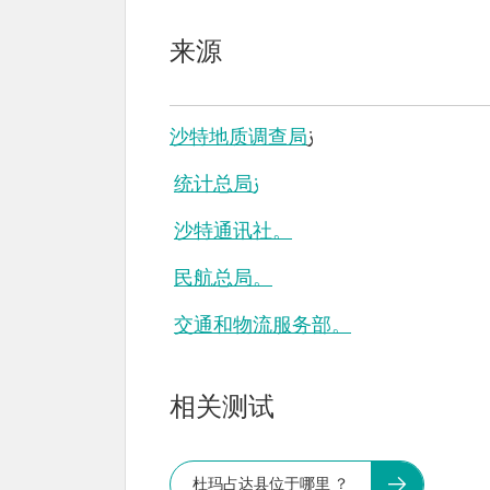
来源
沙特地质调查局
ز
统计总局ز
沙特通讯社。
民航总局。
交通和物流服务部。
相关测试
杜玛占达县位于哪里 ？