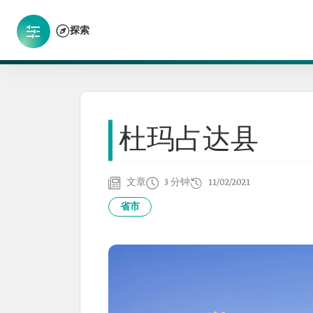
探索
杜玛占达县
文章
3 分钟
11/02/2021
省市