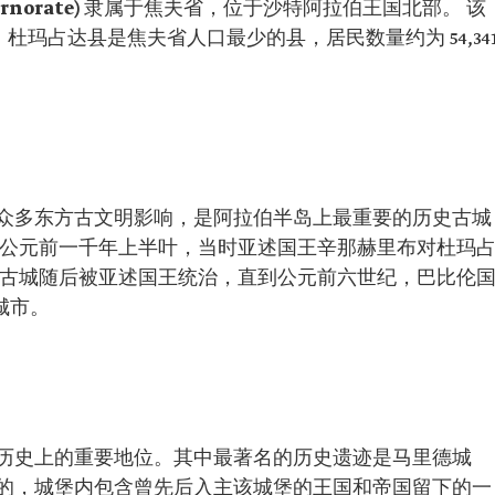
norate)
隶属于焦夫省，位于沙特阿拉伯王国北部。 该
 杜玛占达县是焦夫省人口最少的县，居民数量约为 54,34
众多东方古文明影响，是阿拉伯半岛上最重要的历史古城
是公元前一千年上半叶，当时亚述国王辛那赫里布对杜玛
史古城随后被亚述国王统治，直到公元前六世纪，巴比伦
城市。
历史上的重要地位。其中最著名的历史遗迹是马里德城
的，城堡内包含曾先后入主该城堡的王国和帝国留下的一