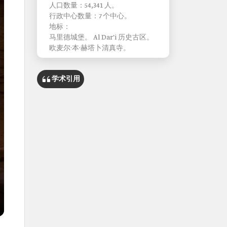
人口数量：54,341 人。
行政中心数量：7 个中心。
地标：
马里德城堡。 Al Dar'i 历史古区。
欧麦尔·本·赫塔卜清真寺。
学术引用