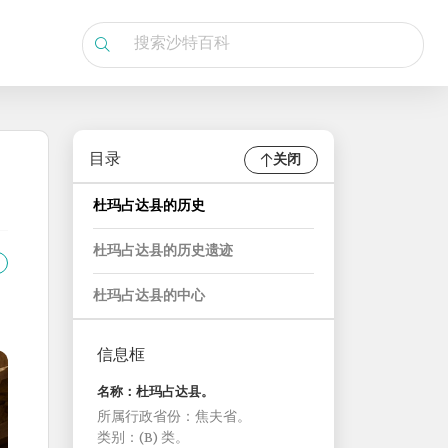
目录
关闭
杜玛占达县的历史
杜玛占达县的历史遗迹
杜玛占达县的中心
信息框
名称：杜玛占达县。
所属行政省份：焦夫省。
类别：(B) 类。