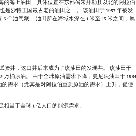
海的海上油田，具体位置在东部省朱拜勒县以北的阿拉伯
是沙特王国最古老的油田之一。 该油田于 1957 年被发
有 6 个油气藏。 油田所在海域水深在 1 米至 15 米之间，属
”试验井，这口井后来成为了该油田的发现井。 该油田于
2.5 万桶原油。 由于全球原油需求下降，曼尼法油田于 198
对石油的需求（尤其是对阿拉伯重质原油的需求）上升，促使
相当于全球 1 亿人口的能源需求。