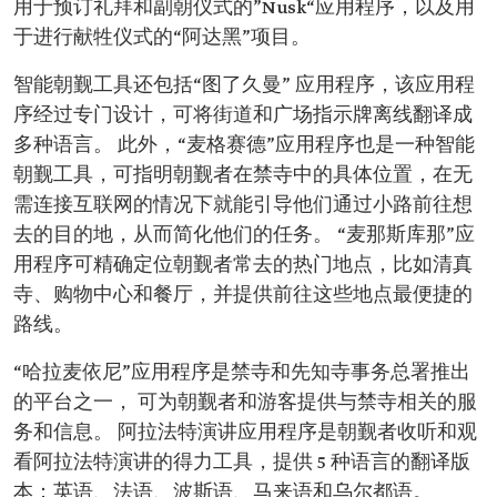
用于预订礼拜和副朝仪式的”Nusk“应用程序，以及用
于进行献牲仪式的“阿达黑”项目。
智能朝觐工具还包括“图了久曼” 应用程序，该应用程
序经过专门设计，可将街道和广场指示牌离线翻译成
多种语言。 此外，“麦格赛德”应用程序也是一种智能
朝觐工具，可指明朝觐者在禁寺中的具体位置，在无
需连接互联网的情况下就能引导他们通过小路前往想
去的目的地，从而简化他们的任务。 “麦那斯库那”应
用程序可精确定位朝觐者常去的热门地点，比如清真
寺、购物中心和餐厅，并提供前往这些地点最便捷的
路线。
“哈拉麦依尼”应用程序是禁寺和先知寺事务总署推出
的平台之一， 可为朝觐者和游客提供与禁寺相关的服
务和信息。 阿拉法特演讲应用程序是朝觐者收听和观
看阿拉法特演讲的得力工具，提供 5 种语言的翻译版
本：英语、法语、波斯语、马来语和乌尔都语。