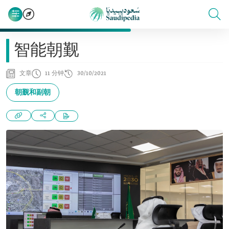
智能朝觐
文章
11 分钟
30/10/2021
朝觐和副朝