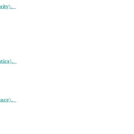
rity)。
stics)。
ince)。