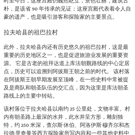
时至今日，这座宫殿仍巍然屹立，景色壮丽，建筑古
朴，是该省 90 年传承的见证；这座宫殿代表着令人自
豪的遗产，也是吸引游客和探险家的主要景点。
拉夫哈县的祖巴拉村
此外，拉夫哈县内还有历史悠久的祖巴拉村，这是最
重要的历史地区之一，也是促进旅游业发展的重要资
源。 它是古老的祖拜达道上库法朝觐路线的中心定居
点，历史可以追溯到阿拔斯王朝之前的时代。 该村落
在阿拔斯王朝早期发展至顶峰，在一些史料中常被提
及是商队和朝圣队伍的交汇点，因为这里是库法朝圣
路线上的主要中转站。
该村落位于拉夫哈县以南约 25 公里处，文物丰富。村
内有朝圣路上最深的水井，此水井呈方形，雕刻独
特，约 250 米深，查尔斯·休伯、阿洛伊斯·穆齐尔和杰
拉德·里奇曼等西方探险家所写内容和一些其他史料中