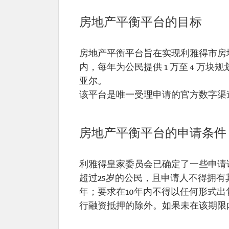
房地产平衡平台的目标
房地产平衡平台旨在实现利雅得市房
内，每年为公民提供 1 万至 4 万块
亚尔。
该平台是唯一受理申请的官方数字渠
房地产平衡平台的申请条件
利雅得皇家委员会已确定了一些申请
超过25岁的公民，且申请人不得拥
年；要求在10年内不得以任何形式
行融资抵押的除外。如果未在该期限