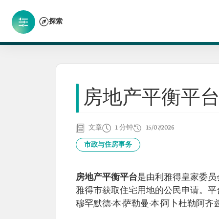
探索
房地产平衡平
文章
1 分钟
15/07/2026
市政与住房事务
房地产平衡平台
是由利雅得皇家委员会于
雅得市获取住宅用地的公民申请。平台开放
穆罕默德·本·萨勒曼·本·阿卜杜勒阿