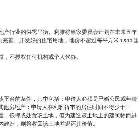
地产行业的供需平衡。利雅得皇家委员会计划在未来五年
规划完善、开发好的住宅用地，地价不超过每平方米 1,500 
道，不授权任何机构或个人代办。
该平台的条件，其中包括：申请人必须是已婚公民或年龄
有其他房地产；申请人在利雅得市的居住时间不得少于三
出售、抵押或处置该土地，但为建造该土地上的建筑物而进
内建造，则将收回该土地并退还其价值。