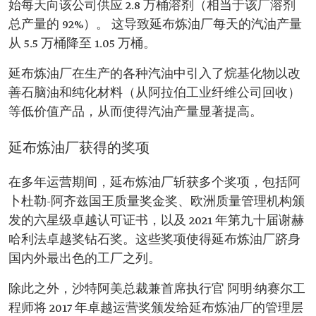
始每天向该公司供应 2.8 万桶溶剂（相当于该厂溶剂
总产量的 92%）。 这导致延布炼油厂每天的汽油产量
从 5.5 万桶降至 1.05 万桶。
延布炼油厂在生产的各种汽油中引入了烷基化物以改
善石脑油和纯化材料（从阿拉伯工业纤维公司回收）
等低价值产品，从而使得汽油产量显著提高。
延布炼油厂获得的奖项
在多年运营期间，延布炼油厂斩获多个奖项，包括阿
卜杜勒-阿齐兹国王质量奖金奖、欧洲质量管理机构颁
发的六星级卓越认可证书，以及 2021 年第九十届谢赫
哈利法卓越奖钻石奖。这些奖项使得延布炼油厂跻身
国内外最出色的工厂之列。
除此之外，沙特阿美总裁兼首席执行官 阿明·纳赛尔工
程师将 2017 年卓越运营奖颁发给延布炼油厂的管理层