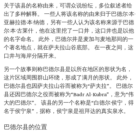
关于该县的名称由来，可谓众说纷纭，多位叙述者给
出了多种解释。 一些人将该名称的由来归于巴德尔·本·
亚赫拉德·本·纳德，另有一些人认为该名称来源于巴德
尔·本·古莱什，他在这里挖了一口井，这口井也是以他
的名字命名。 此外，巴德尔井是麦加与麦地那间的一
个著名地点，就在萨夫拉山谷底部。 在一夜之间，这
口井与海岸分隔开来。
另一个故事则称巴德尔县是以所在地区的形状为名，
这片区域周围群山环绕，形成了满月的形状。 此外，
巴德尔县也因萨夫拉山谷而被称为“萨夫拉”。 巴德尔
县还因巴德尔之役而被称为“Badr Al-Kubra”，意为“伟
大的巴德尔”。 该县的另一个名称是“白德尔·侯宁，得
名于侯宁泉”，据称，侯宁泉是祖拜达的真实泉水。
巴德尔县的位置