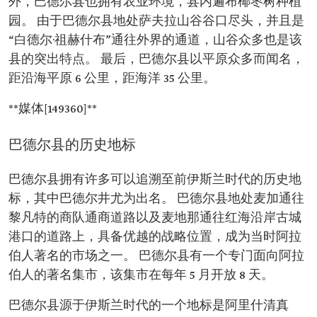
外，巴德尔县也拥有农业环境，县内遍布椰枣树种植
园。 由于巴德尔县地处萨夫拉山谷谷口尽头，并且是
“白德尔·祖赫什布”通往外界的通道，山谷众多也是该
县的突出特点。 最后，巴德尔县以平原众多而闻名，
距沿海平原 6 公里，距海洋 35 公里。
**媒体[149360]**
巴德尔县的历史地标
巴德尔县拥有许多可以追溯至前伊斯兰时代的历史地
标，其中巴德尔井尤为出名。 巴德尔县地处麦加通往
黎凡特的商队通商道路以及麦地那通往红海沿岸古城
港口的道路上，具备优越的战略位置，成为当时阿拉
伯人著名的市场之一。 巴德尔县有一个专门面向阿拉
伯人的著名集市，该集市在每年 5 月开放 8 天。
巴德尔县源于伊斯兰时代的一个地标是阿里什清真