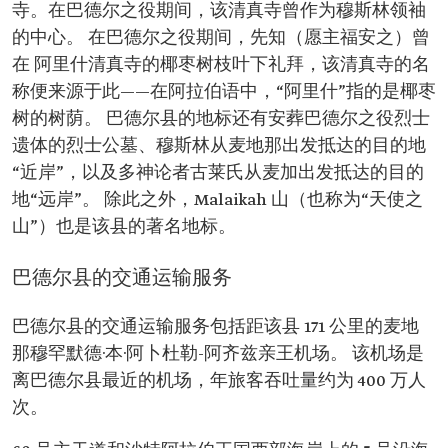
寺。在巴德尔之役期间，该清真寺曾作为穆斯林领袖
的中心。 在巴德尔之役期间，先知（愿主福安之）曾
在 阿里什清真寺的椰枣树枝叶下礼拜，该清真寺的名
称便来源于此——在阿拉伯语中，“阿里什”指的是椰枣
树的树荫。 巴德尔县的地标还有安葬巴德尔之役烈士
遗体的烈士公墓、穆斯林从麦地那出发抵达的目的地
“近岸”，以及多神论者古莱氏从麦加出发抵达的目的
地“远岸”。 除此之外，Malaikah 山（也称为“天使之
山”）也是该县的著名地标。
巴德尔县的交通运输服务
巴德尔县的交通运输服务包括距该县 171 公里的麦地
那穆罕默德·本·阿卜杜勒-阿齐兹亲王机场。 该机场是
离巴德尔县最近的机场，年旅客吞吐量约为 400 万人
次。