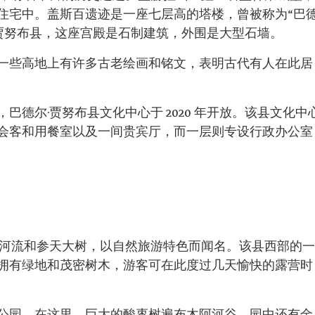
住宅中。盖斯百遗迹是一座七层高的塔楼，曾被称为“巴
·贾努布县，这座宫殿是石制建筑，外围是大型石墙。
一些高地上有许多古老绘画和铭文，表明古代有人在此居
巴德尔·贾努布县文化中心于 2020 年开放。该县文化中
会客和用餐室以及一间贵宾厅，而一层则专设行政办公室
、河流和参天大树，以自然旅游特色而闻名。该县西部的一
拥有绿地和茂密树木，游客可在此度过几天愉快的露营时