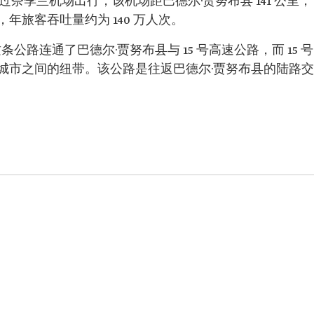
奈季兰机场出行，该机场距巴德尔·贾努布县 141 公里，
年旅客吞吐量约为 140 万人次。
条公路连通了巴德尔·贾努布县与 15 号高速公路，而 15 号
城市之间的纽带。该公路是往返巴德尔·贾努布县的陆路交