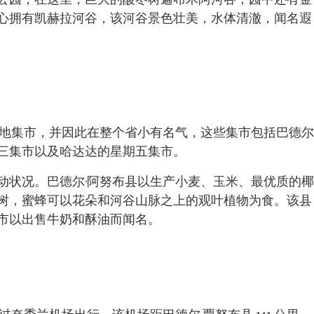
公园，在这里，巨大的酸枣树遍布木阿河谷，园中还有金
心拥有凯赫拉河谷，该河谷景色壮美，水体清澈，闻名遐
本地集市，并因此在整个省小有名气，这些集市包括巴德尔
三集市以及哈达达的星期五集市。
动状况。巴德尔·阿努布县以生产小麦、玉米、最优质的椰
树，蜜蜂可以花朵和河谷山脉之上的观叶植物为食。该县
市以出售牛奶和酥油而闻名。