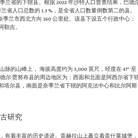
兰省的下辖县。根据 2022 年沙特人口普查结果，巴德
占奈季兰省人口总数的 1.3 %，是全省人口数量倒数第二的县。
会奈季兰市西北方向 160 公里处。该县下设五个行政中心：
阿勒吉。
的山峰上， 海拔高度约为 3,000 英尺，经度在 47° 至
 之间。 巴德尔·贾努布县的周边地区为：西面和北面是阿西尔省下
和塔尔县，南面是奈季兰省下辖的阿克法中心和比尔阿斯
考古研究
中，有着丰富的历史遗迹。盖赫拉山上矗立着盖什莱城堡，