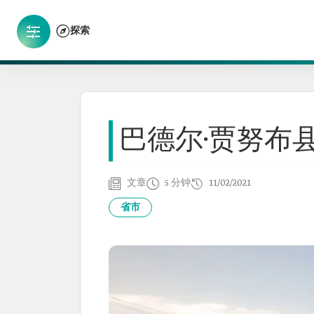
探索
巴德尔·贾努布
文章
5 分钟
11/02/2021
省市