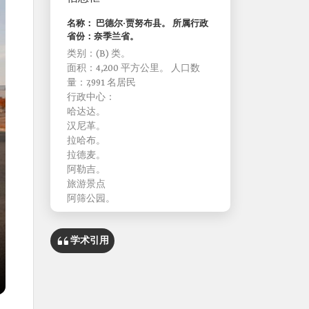
名称： 巴德尔·贾努布县。 所属行政
省份：奈季兰省。
类别：(B) 类。
面积：4,200 平方公里。 人口数
量：7,991 名居民
行政中心：
哈达达。
汉尼革。
拉哈布。
拉德麦。
阿勒吉。
旅游景点
阿筛公园。
学术引用