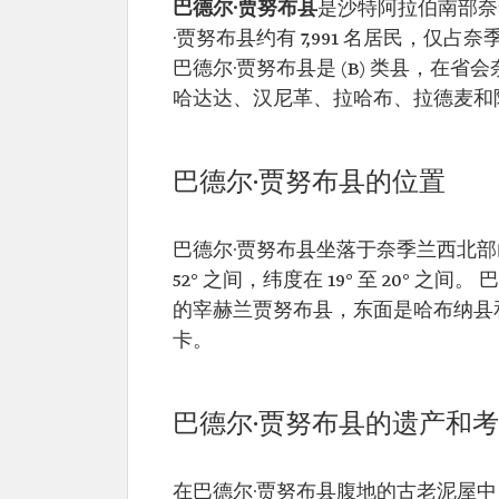
巴德尔·贾努布县
是沙特阿拉伯南部奈季
·贾努布县约有 7,991 名居民，仅
巴德尔·贾努布县是 (B) 类县，在省
哈达达、汉尼革、拉哈布、拉德麦和
巴德尔·贾努布县的位置
巴德尔·贾努布县坐落于奈季兰西北部山脉
52° 之间，纬度在 19° 至 20°
的宰赫兰贾努布县，东面是哈布纳县
卡。
巴德尔·贾努布县的遗产和
在巴德尔·贾努布县腹地的古老泥屋