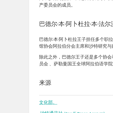
阿卜杜拉·本·穆罕
任职时间：2018 年 6 月 2 
产委员会的成员。
默德·本·法尔汉·
教育背景：沙特国王大学
阿勒沙特王子。
位。
出生时间：1985
年。
巴德尔·本·阿卜杜拉·本·
巴德尔·本·阿卜杜拉王子担任多个职位
馆协会阿拉伯分会主席和沙特研究与
除此之外，巴德尔王子还是多个协会
员会 、萨勒曼国王全球阿拉伯语学
来源
文化部。