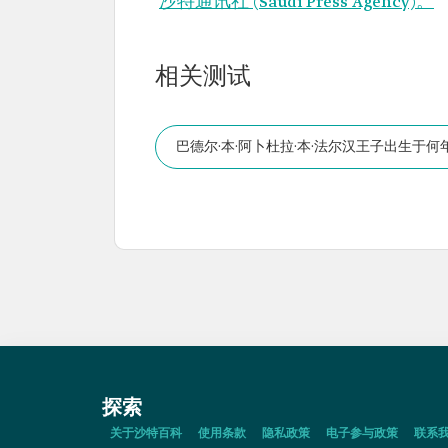
沙特通讯社 (Saudi Press Agency)。
相关测试
巴德尔·本·阿卜杜拉·本·法尔汉王子出生于何
探索
关于沙特百科
使用条款
隐私政策
电子参与政策
联系