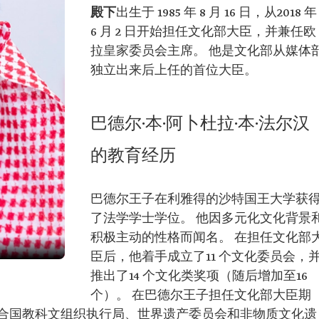
殿下
出生于 1985 年 8 月 16 日，从2018 年
6 月 2 日开始担任文化部大臣，并兼任欧
拉皇家委员会主席。 他是文化部从媒体
独立出来后上任的首位大臣。
巴德尔·本·阿卜杜拉·本·法尔汉
的教育经历
巴德尔王子在利雅得的沙特国王大学获
了法学学士学位。 他因多元化文化背景
积极主动的性格而闻名。 在担任文化部
臣后，他着手成立了11 个文化委员会，
推出了14 个文化类奖项（随后增加至16
个）。 在巴德尔王子担任文化部大臣期
合国教科文组织执行局、世界遗产委员会和非物质文化遗