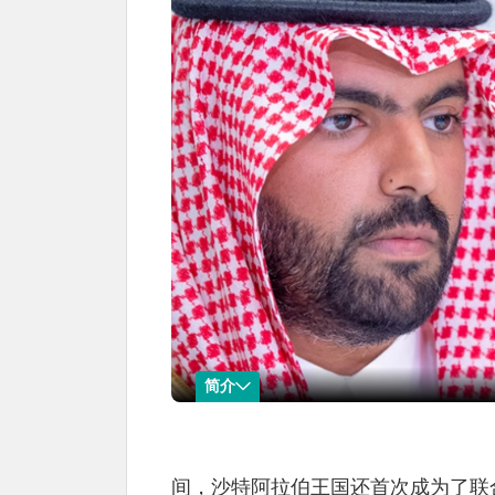
简介
巴德尔·本·阿卜杜拉·本·法尔汉
名称：巴德尔·本·
现任职位：文化部大臣。
间，沙特阿拉伯王国还首次成为了联