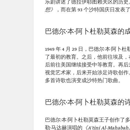
本·阿卜杜勒莫
逝世时间：2024 年。
乐剧讲述了德拉伊耶图赖夫区的历史。
森·本·阿卜杜
头衔：文字工程师、Al-Badr
想
》
，而在第 93 个沙特国庆日发表
勒-阿齐兹·阿
以下艺术家演唱了他的诗歌
勒沙特王子。
曲：
塔拉勒·马达赫演唱了《Zaman 
Samt》。
巴德尔·本·阿卜杜勒莫森的
穆罕默德·阿卜杜演唱了《Fawq 
Sahab》。 荣誉：阿卜杜勒
绶带。
1949 年 4 月 29 日，巴德尔·
诗集：《Wamd》、《Shahd A
Huruf》、《Ham Al-Sahab
了最初的教育。之后，他前往埃及，
Lawhat Rubama Qasida》、《R
后前往美国继续接受中等教育。再后
Badawi》和《Ma Yanqosh Al-U
视觉艺术家，后来开始涉足诗歌创作
Tamrat Al-Athq》。
多首诗歌也演变成沙特热门歌曲。
巴德尔·本·阿卜杜勒莫森的
巴德尔·本·阿卜杜勒莫森王子创作了多
勒·马达赫演唱的
《A'tini Al-Mahaba