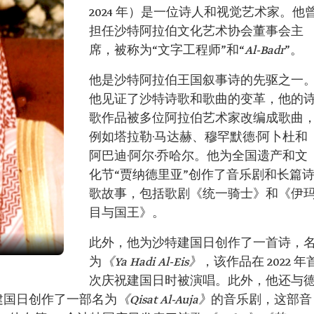
2024 年）是一位诗人和视觉艺术家。他
担任沙特阿拉伯文化艺术协会董事会主
席，被称为“文字工程师”和“
Al-Badr
”。
他是沙特阿拉伯王国叙事诗的先驱之一
他见证了沙特诗歌和歌曲的变革，他的
歌作品被多位阿拉伯艺术家改编成歌曲
例如塔拉勒·马达赫‏、穆罕默德·阿卜杜和
阿巴迪·阿尔·乔哈尔。他为全国遗产和文
化节“贾纳德里亚”创作了音乐剧和长篇
歌故事，包括歌剧《统一骑士》和《伊
目与国王》。
此外，他为沙特建国日创作了一首诗，
为
《Ya Hadi Al-Eis》
，该作品在 2022 年
次庆祝建国日时被演唱。此外，他还与
祝建国日创作了一部名为
《Qisat Al-Auja》
的音乐剧，这部音