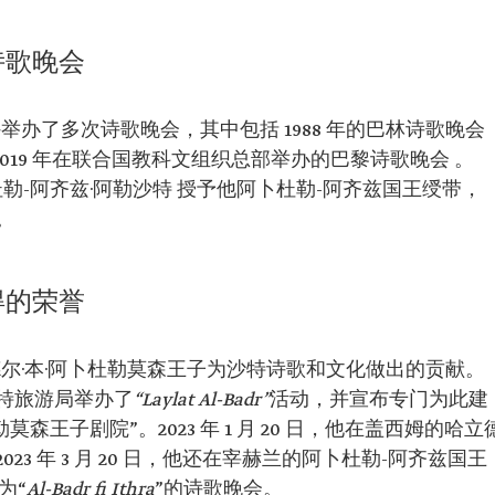
诗歌晚会
举办了多次诗歌晚会，其中包括 1988 年的巴林诗歌晚会
及 2019 年在联合国教科文组织总部举办的巴黎诗歌晚会 。
卜杜勒-阿齐兹·阿勒沙特 授予他阿卜杜勒-阿齐兹国王绶带，
。
得的荣誉
了巴德尔·本·阿卜杜勒莫森王子为沙特诗歌和文化做出的贡献。
特旅游局举办了
“Laylat Al-Badr”
活动，并宣布专门为此建
森王子剧院”。2023 年 1 月 20 日，他在盖西姆的哈立
3 年 3 月 20 日，他还在宰赫兰的阿卜杜勒-阿齐兹国王
为“
Al-Badr fi Ithra
”的诗歌晚会。