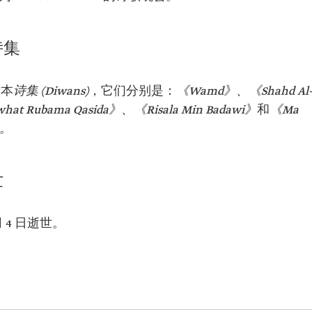
诗集
六本
诗集 (Diwans)
，它们分别是：
《Wamd》、《Shahd Al
at Rubama Qasida》、《Risala Min Badawi》
和
《Ma
》。
世
月 4 日逝世。