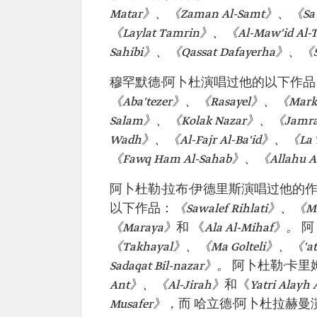
Matar》、《Zaman Al-Samt》、《Saʿb 
《Laylat Tamrin》、《Al-Maw'id 
Sahibi》、《Qassat Dafayerha》、《S
穆罕默德·阿卜杜演唱过他的以下作品
《Aba'tezer》、《Rasayel》、《Marka
Salam》、《Kolak Nazar》、《Jamrat 
Wadh》、《Al-Fajr Al-Ba'id》、《La
《Fawq Ham Al-Sahab》、《Allahu 
阿卜杜勒·拉布·伊德里斯演唱过他的
以下作品：
《Sawalef Rihlati》、《
《Maraya》
和 《
Ala Al-Mihaf》。
阿
《Takhayal》、《Ma Golteli》、《'a
Sadaqat Bil-nazar》。
阿卜杜勒·卡里
Ant》、《Al-Jirah》
和《
Yatri Alay
Musafer》，
而 哈立德·阿卜杜拉赫曼