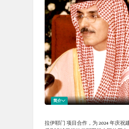
简介
巴德尔·本·阿卜杜勒莫森
拉伊耶门 项目合作，为 2024 年庆
名称：巴德尔·
出生时间：1949 年。