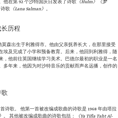
他在第 92 个沙特国庆日发表了诗歌
《Hulm》
《
梦
。
了诗歌
《Lana Salman》
。
改编成的歌
Al-
成长历程
Ham Al-
-阿齐兹国王
本·阿卜杜勒莫森出生于利雅得市。他由父亲抚养长大，在那里接受
l-
》、《
在埃及完成了小学和预备教育。后来，他回到利雅得，随
isala Min
来，他前往英国继续学习美术。巴德尔最初的职业是一名
sfur Fi
。多年来，他因为对沙特音乐的贡献而声名远播，创作的
诗歌
首诗歌。 他第一首被改编成歌曲的诗歌是 1968 年由塔拉
h》
。 其他被改编成歌曲的诗歌包括：
《Ya Tifla Taht Al-