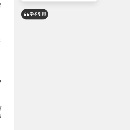
曾
学术引用
。
诗
，
诗
玛
名
首
德