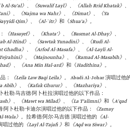
Al-Su'al》、《Suwalif Layl》、《Allah Rrid Khatak》、
Al-Tani》、《Najma wa Nahr》、《Dimat》、《Ya
ayyidi Qim》、《Al-ʿitr》
和
《
Shua'a》。
：
《Hasayef》、《Khata'》、《Basmat Al-Dhay》、
b Al-Hind》、《Sawtak Yunadini》、《Rudi Al-
Ghadha》、《Arfod Al-Masafa》、《Al-Layli Al-
 Tejrahini》、《Majnounha》、《Ramad Al-Masabih》、
Ahad》、《Ana Min Hal-ard》
和《
Hadithina》。
作品：
《Leila Law Baqi Leila》。
Abadi Al-Johar 演唱过他
Ma Abih》、《Kafak Ghurur》、《Mazhariya》、
卜杜勒·马吉德·阿卜杜拉演唱过他的以下作品：
tash》、《Mawt wa Milad》、《La T'alimni》
和《
A'qad
姆·阿卜杜勒·卡迪尔演唱过他的以下作品：
《Zamay
h Al-Wala》。
拉希德·阿尔·马吉德 演唱过他的
《Al-
演唱过他的
《Layl Al-Tajafi 》
和
《Aqd wa Siwar》。