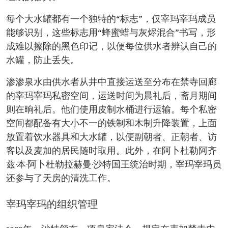
每个大水罐都有一个独特的“标志”，仅宰玛宰玛成员
能够识别，这些标志用“蜂蜜蜡与灰烬混合”书写，形
成难以擦除的黑色印记，以便每位供水者辨认自己的
水罐，防止丢失。
渗渗泉水由供水者从井中直接运送至分布在禁寺回廊
的宰玛宰玛私密空间，运送时间为晨礼后，斋月期间
则在晌礼后。他们使用皮制水桶进行运输。每个私密
空间都配备有大小不一的铁制和木制升降装置，上面
放置着饮水器具和大水罐，以便副朝者、正朝者、访
客以及麦加的居民随时取用。此外，在阿卜杜勒阿齐
兹·本·阿卜杜勒拉赫曼·沙特国王统治时期，宰玛宰玛员
还参与了天房的清洗工作。
宰玛宰玛的组织管理