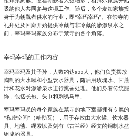
祖拜尔家族。随着朝觐者人数增多，祖拜尔家族开始
吸纳他人共同参与这项工作。随后，多个麦加家族投
身于为朝觐者供水的行业，即“宰玛宰玛”。在禁寺的
礼拜处及回廊开始提供冷藏与非冷藏的渗渗泉水之
前，宰玛宰玛家族分布于禁寺的各个角落。
宰玛宰玛的工作内容
宰玛宰玛及其子孙，人数约达900人，他们负责摆放
陶制的大水罐和小型饮水器具，随后用玫瑰水、甘蔗
汁和花水对渗渗泉水进行熏香处理。他们身着传统服
饰，包括长袍、头巾和刺绣马甲。
宰玛宰玛员的每个家族在禁寺的地下室都拥有专属的
“私密空间”（哈勒瓦），用于存放由大水罐、饮水器
具、地毯、绳索以及刻有《古兰经》经文的铜制水盆
组成的器具。