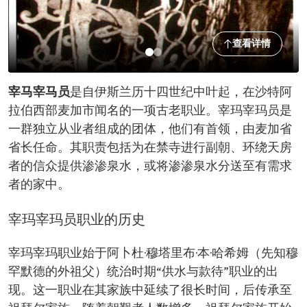
查看详情
宰马宰马员
是自伊斯兰历十四世纪中叶起，在沙特阿
拉伯西部麦加市闻名的一项古老职业。宰玛宰玛员是
一群独立从业者组成的团体，他们有首领，由麦加省
省长任命。其职责包括为在禁寺进行副朝、环绕天房
者的信众提供渗渗泉水，或将渗渗泉水分送至有需求
者的家中。
宰玛宰玛员职业的历史
宰玛宰玛职业始于阿卜杜·穆塔里布·本·哈希姆（先知穆
罕默德的外祖父）统治时期“供水与款待”职业的出
现。这一职业在其家族中延续了很长时间，后传承至