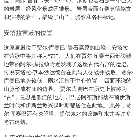
位于阿尔-吉瓦卡夫中心中心。纳斯拉岩石是一个巨大
的岩层，经风化形成圆锥形。 岩层表面有赛莫德铭文
和独特的岩画，描绘了山羊、骆驼和各种标记。
安塔拉宫殿的位置
这座宫殿位于贾尔·库赛巴”岩石高原的山峰，安塔拉
在诗歌中将其称为“古”。 人们在贾尔·库赛巴西部边缘
地带的阿尔-库拉镇附近发现了这座古代石宫的遗迹。
传说安塔拉·伊本·沙达德曾在此与人交战并战败。贾尔·
库赛巴地势较低，雨水汇集于中心位置。 四面环绕的
山脉形成村庄的边界。 贾尔·库赛巴在历史上被称为
“古”，意思是低洼的地方，巴尼·阿布斯部落在前伊斯
兰时代和伊斯兰教兴起时期都居住在此地。 此外，贾
尔·库赛巴还有瞭望塔、提供泉水的设施和水井等许多
考古建筑。