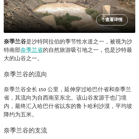
查看详情
奈季兰谷
是沙特阿拉伯的季节性水道之一，被视为沙
特南部
奈季兰省
的自然旅游吸引地之一，也是沙特最
大的山谷之一。
奈季兰谷的流向
奈季兰谷全长 150 公里，延伸穿过哈巴什省和奈季兰
省，其流向为自西南至东北。该山谷发源于也门境
内，最终汇入哈巴什省以东的鲁卜哈利沙漠，平均坡
降约为五米。
奈季兰谷的支流