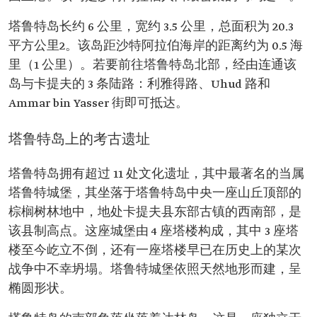
塔鲁特岛长约 6 公里，宽约 3.5 公里，总面积为 20.3
平方公里2。该岛距沙特阿拉伯海岸的距离约为 0.5 海
里（1 公里）。若要前往塔鲁特岛北部，经由连通该
岛与卡提夫的 3 条陆路：利雅得路、Uhud 路和
Ammar bin Yasser 街即可抵达。
塔鲁特岛上的考古遗址
塔鲁特岛拥有超过 11 处文化遗址，其中最著名的当属
塔鲁特城堡，其坐落于塔鲁特岛中央一座山丘顶部的
棕榈树林地中，地处卡提夫县东部古镇的西南部，是
该县制高点。这座城堡由 4 座塔楼构成，其中 3 座塔
楼至今屹立不倒，还有一座塔楼早已在历史上的某次
战争中不幸坍塌。塔鲁特城堡依照天然地形而建，呈
椭圆形状。