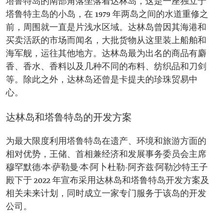
塔鲁特岛的南部角落坐落着达林岛，这是一座独立于
塔鲁特主岛的小岛，在 1979 年两岛之间的水道重修之
前，周围就一直是片浅水区域。达林岛曾因其海港和
买卖活跃的市场而闻名，大批货物从这里装上船舶和
海军舰，运往其他地方。达林岛最为出名的商品有麝
香、香水、香料以及几种不同的布料、纺织品和刀剑
等。除此之外，达林岛还曾是卡提夫的珍珠贸易中
心。
达林岛和塔鲁特岛的开发方案
为最大限度利用塔鲁特岛在遗产、环境和旅游方面的
相对优势，王储、首相兼经济和发展事务委员会主席
穆罕默德·本·萨勒曼·本·阿卜杜勒-阿齐兹·阿勒沙特王子
殿下于 2022 年宣布采用达林岛和塔鲁特岛开发方案及
相关未来计划，同时成立一家专门服务于该岛的开发
公司。